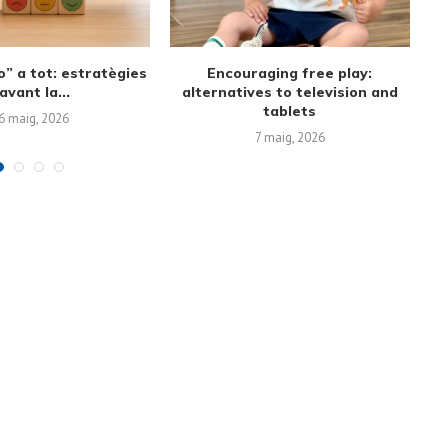
st sound to first
Screen-Free Alternatives and
nversations
Family Time Management:
Creating Routines...
6 març, 2026
19 febrer, 2026