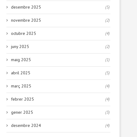
desembre 2025
(5)
novembre 2025
(2)
Deixa que la papallona voli
Cuando la hora de comer e
reto:...
17 febrer, 2026
octubre 2025
(4)
29 gener, 2026
juny 2025
(2)
maig 2025
(1)
abril 2025
(5)
març 2025
(4)
febrer 2025
(4)
gener 2025
(3)
desembre 2024
(4)