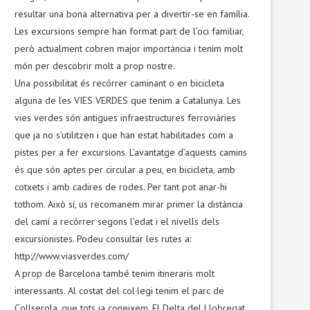
resultar una bona alternativa per a divertir-se en família.
Les excursions sempre han format part de l’oci familiar,
però actualment cobren major importància i tenim molt
món per descobrir molt a prop nostre.
Una possibilitat és recórrer caminant o en bicicleta
alguna de les VIES VERDES que tenim a Catalunya. Les
vies verdes són antigues infraestructures ferroviàries
que ja no s’utilitzen i que han estat habilitades com a
pistes per a fer excursions. L’avantatge d’aquests camins
és que són aptes per circular a peu, en bicicleta, amb
cotxets i amb cadires de rodes. Per tant pot anar-hi
tothom. Això sí, us recomanem mirar primer la distància
del camí a recórrer segons l’edat i el nivells dels
excursionistes. Podeu consultar les rutes a:
http://www.viasverdes.com/
A prop de Barcelona també tenim itineraris molt
interessants. Al costat del col·legi tenim el parc de
Collserola, que tots ja coneixem. El Delta del Llobregat