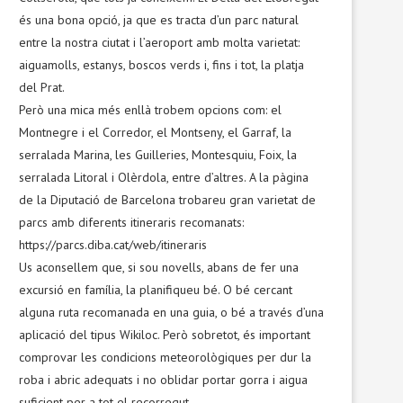
és una bona opció, ja que es tracta d’un parc natural
entre la nostra ciutat i l’aeroport amb molta varietat:
aiguamolls, estanys, boscos verds i, fins i tot, la platja
del Prat.
Però una mica més enllà trobem opcions com: el
Montnegre i el Corredor, el Montseny, el Garraf, la
serralada Marina, les Guilleries, Montesquiu, Foix, la
serralada Litoral i Olèrdola, entre d’altres. A la pàgina
de la Diputació de Barcelona trobareu gran varietat de
parcs amb diferents itineraris recomanats:
https://parcs.diba.cat/web/itineraris
Us aconsellem que, si sou novells, abans de fer una
excursió en família, la planifiqueu bé. O bé cercant
alguna ruta recomanada en una guia, o bé a través d’una
aplicació del tipus Wikiloc. Però sobretot, és important
comprovar les condicions meteorològiques per dur la
roba i abric adequats i no oblidar portar gorra i aigua
suficient per a tot el recorregut.