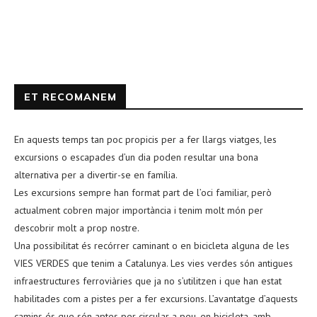
ET RECOMANEM
En aquests temps tan poc propicis per a fer llargs viatges, les
excursions o escapades d’un dia poden resultar una bona
alternativa per a divertir-se en família.
Les excursions sempre han format part de l’oci familiar, però
actualment cobren major importància i tenim molt món per
descobrir molt a prop nostre.
Una possibilitat és recórrer caminant o en bicicleta alguna de les
VIES VERDES que tenim a Catalunya. Les vies verdes són antigues
infraestructures ferroviàries que ja no s’utilitzen i que han estat
habilitades com a pistes per a fer excursions. L’avantatge d’aquests
camins és que són aptes per circular a peu, en bicicleta, amb