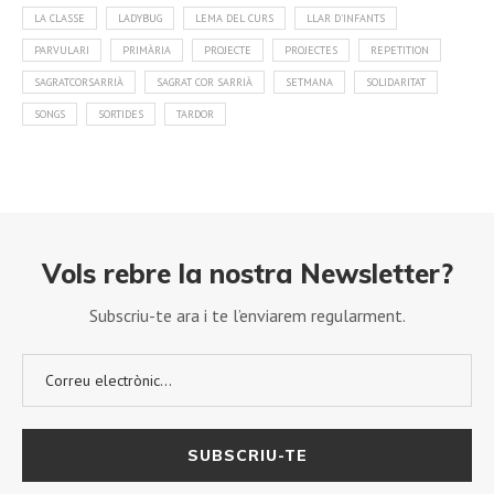
LA CLASSE
LADYBUG
LEMA DEL CURS
LLAR D'INFANTS
PARVULARI
PRIMÀRIA
PROJECTE
PROJECTES
REPETITION
SAGRATCORSARRIÀ
SAGRAT COR SARRIÀ
SETMANA
SOLIDARITAT
SONGS
SORTIDES
TARDOR
Vols rebre la nostra Newsletter?
Subscriu-te ara i te l’enviarem regularment.