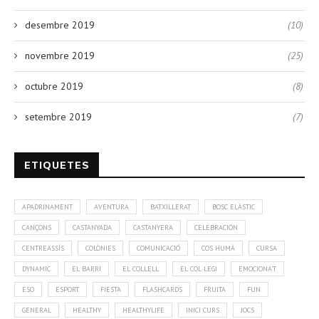
desembre 2019
(10)
novembre 2019
(25)
octubre 2019
(8)
setembre 2019
(7)
ETIQUETES
APADRINAMENT
AVENTURA
BATXILLERAT
BOSC ELÀSTIC
CANÇONS
CASTANYADA
CASTANYERA
CELEBRACIÓN
CENTREASSÍS
COLÒNIES
COMUNICACIÓ
COS HUMÀ
CURSA
DYNAMIC
EL BARRI
EL COLLELL
EL COL·LEGI
EMOCIONA'T
ESO
ESPORT
FIESTA
FLASHCARDS
FRUITA
FUN
GENERAL
HEALTHY
HEALTHYLIFE
INICI CURS
JOCS