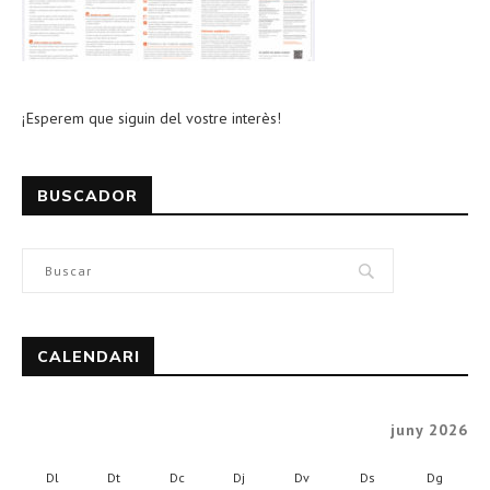
¡Esperem que siguin del vostre interès!
BUSCADOR
CALENDARI
juny 2026
Dl
Dt
Dc
Dj
Dv
Ds
Dg