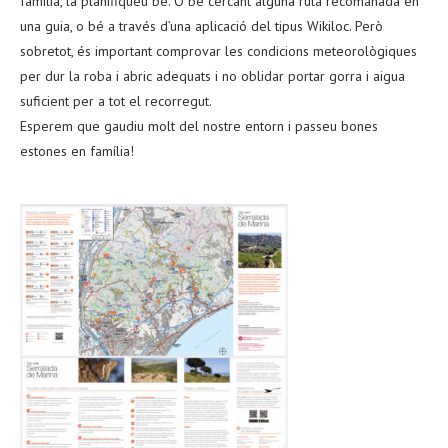
família, la planifiqueu bé. O bé cercant alguna ruta recomanada en
una guia, o bé a través d’una aplicació del tipus Wikiloc. Però
sobretot, és important comprovar les condicions meteorològiques
per dur la roba i abric adequats i no oblidar portar gorra i aigua
suficient per a tot el recorregut.
Esperem que gaudiu molt del nostre entorn i passeu bones
estones en família!