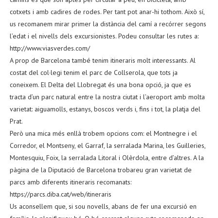
cotxets i amb cadires de rodes. Per tant pot anar-hi tothom. Això sí,
us recomanem mirar primer la distància del camí a recórrer segons
l’edat i el nivells dels excursionistes. Podeu consultar les rutes a:
http://www.viasverdes.com/
A prop de Barcelona també tenim itineraris molt interessants. Al
costat del col·legi tenim el parc de Collserola, que tots ja
coneixem. El Delta del Llobregat és una bona opció, ja que es
tracta d’un parc natural entre la nostra ciutat i l’aeroport amb molta
varietat: aiguamolls, estanys, boscos verds i, fins i tot, la platja del
Prat.
Però una mica més enllà trobem opcions com: el Montnegre i el
Corredor, el Montseny, el Garraf, la serralada Marina, les Guilleries,
Montesquiu, Foix, la serralada Litoral i Olèrdola, entre d’altres. A la
pàgina de la Diputació de Barcelona trobareu gran varietat de
parcs amb diferents itineraris recomanats:
https://parcs.diba.cat/web/itineraris
Us aconsellem que, si sou novells, abans de fer una excursió en