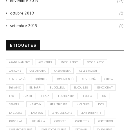
novembre 2019
(25)
octubre 2019
(8)
setembre 2019
(7)
ETIQUETES
APADRINAMENT
AVENTURA
BATXILLERAT
BOSC ELÀSTIC
CANÇONS
CASTANYADA
CASTANYERA
CELEBRACIÓN
CENTREASSÍS
COLÒNIES
COMUNICACIÓ
COS HUMÀ
CURSA
DYNAMIC
EL BARRI
EL COLLELL
EL COL·LEGI
EMOCIONA'T
ESO
ESPORT
FIESTA
FLASHCARDS
FRUITA
FUN
GENERAL
HEALTHY
HEALTHYLIFE
INICI CURS
JOCS
LA CLASSE
LADYBUG
LEMA DEL CURS
LLAR D'INFANTS
PARVULARI
PRIMÀRIA
PROJECTE
PROJECTES
REPETITION
SAGRATCORSARRIÀ
SAGRAT COR SARRIÀ
SETMANA
SOLIDARITAT