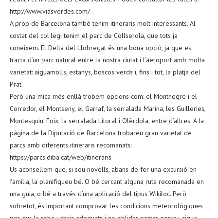
http://www.viasverdes.com/
A prop de Barcelona també tenim itineraris molt interessants. Al
costat del col·legi tenim el parc de Collserola, que tots ja
coneixem. El Delta del Llobregat és una bona opció, ja que es
tracta d’un parc natural entre la nostra ciutat i l’aeroport amb molta
varietat: aiguamolls, estanys, boscos verds i, fins i tot, la platja del
Prat.
Però una mica més enllà trobem opcions com: el Montnegre i el
Corredor, el Montseny, el Garraf, la serralada Marina, les Guilleries,
Montesquiu, Foix, la serralada Litoral i Olèrdola, entre d’altres. A la
pàgina de la Diputació de Barcelona trobareu gran varietat de
parcs amb diferents itineraris recomanats:
https://parcs.diba.cat/web/itineraris
Us aconsellem que, si sou novells, abans de fer una excursió en
família, la planifiqueu bé. O bé cercant alguna ruta recomanada en
una guia, o bé a través d’una aplicació del tipus Wikiloc. Però
sobretot, és important comprovar les condicions meteorològiques
per dur la roba i abric adequats i no oblidar portar gorra i aigua