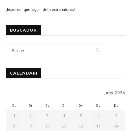
¡Esperem que siguin del vostre interès!
BUSCADOR
CALENDARI
juny 2026
Dl
Dt
Dc
Dj
Dv
Ds
Dg
1
2
3
4
5
6
7
8
9
10
11
12
13
14