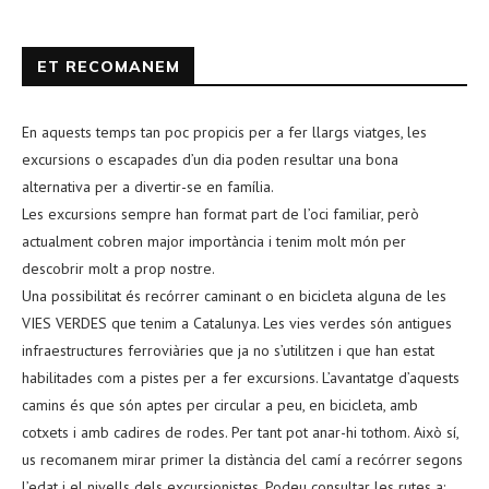
ET RECOMANEM
En aquests temps tan poc propicis per a fer llargs viatges, les
excursions o escapades d’un dia poden resultar una bona
alternativa per a divertir-se en família.
Les excursions sempre han format part de l’oci familiar, però
actualment cobren major importància i tenim molt món per
descobrir molt a prop nostre.
Una possibilitat és recórrer caminant o en bicicleta alguna de les
VIES VERDES que tenim a Catalunya. Les vies verdes són antigues
infraestructures ferroviàries que ja no s’utilitzen i que han estat
habilitades com a pistes per a fer excursions. L’avantatge d’aquests
camins és que són aptes per circular a peu, en bicicleta, amb
cotxets i amb cadires de rodes. Per tant pot anar-hi tothom. Això sí,
us recomanem mirar primer la distància del camí a recórrer segons
l’edat i el nivells dels excursionistes. Podeu consultar les rutes a: