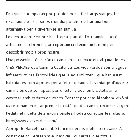
En aquests temps tan poc propicis per a fer llargs viatges, les
excursions o escapades d’un dia poden resultar una bona
alternativa per a divertir-se en família.
Les excursions sempre han format part de l’oci familiar, però
actualment cobren major importància i tenim molt món per
descobrir molt a prop nostre.
Una possibilitat és recórrer caminant o en bicicleta alguna de les
VIES VERDES que tenim a Catalunya. Les vies verdes són antigues
infraestructures ferroviàries que ja no s’utilitzen i que han estat
habilitades com a pistes per a fer excursions. L’avantatge d’aquests
camins és que són aptes per circular a peu, en bicicleta, amb
cotxets i amb cadires de rodes. Per tant pot anar-hi tothom. Això sí,
us recomanem mirar primer la distància del camí a recórrer segons
l’edat i el nivells dels excursionistes. Podeu consultar les rutes a:
http://www.viasverdes.com/
A prop de Barcelona també tenim itineraris molt interessants. Al
costat del col·legi tenim el parc de Collserola, que tots ja