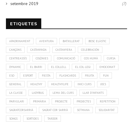
setembre 2019
(7)
ETIQUETES
APADRINAMENT
AVENTURA
BATXILLERAT
BOSC ELÀSTIC
CANÇONS
CASTANYADA
CASTANYERA
CELEBRACIÓN
CENTREASSÍS
COLÒNIES
COMUNICACIÓ
COS HUMÀ
CURSA
DYNAMIC
EL BARRI
EL COLLELL
EL COL·LEGI
EMOCIONA'T
ESO
ESPORT
FIESTA
FLASHCARDS
FRUITA
FUN
GENERAL
HEALTHY
HEALTHYLIFE
INICI CURS
JOCS
LA CLASSE
LADYBUG
LEMA DEL CURS
LLAR D'INFANTS
PARVULARI
PRIMÀRIA
PROJECTE
PROJECTES
REPETITION
SAGRATCORSARRIÀ
SAGRAT COR SARRIÀ
SETMANA
SOLIDARITAT
SONGS
SORTIDES
TARDOR