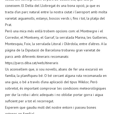
coneixem. El Delta del Llobregat és una bona opció, ja que es
tracta d’un parc natural entre la nostra ciutat i l’aeroport amb molta
varietat: aiguamolls, estanys, boscos verds i, fins i tot, la platja del
Prat.
Però una mica més enllà trobem opcions com: el Montnegre i el
Corredor, el Montseny, el Garraf, la serralada Marina, les Guilleries,
Montesquiu, Foix, la serralada Litoral i Olèrdola, entre d’altres. A la
pàgina de la Diputació de Barcelona trobareu gran varietat de
parcs amb diferents itineraris recomanats:
https://parcs.diba.cat/web/itineraris
Us aconsellem que, si sou novells, abans de fer una excursió en
família, la planifiqueu bé. O bé cercant alguna ruta recomanada en
una guia, o bé a través d’una aplicació del tipus Wikiloc. Però
sobretot, és important comprovar les condicions meteorològiques
per dur la roba i abric adequats i no oblidar portar gorra i aigua
suficient per a tot el recorregut.
Esperem que gaudiu molt del nostre entorn i passeu bones
estones en família!