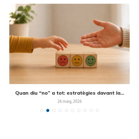
Quan diu “no” a tot: estratègies davant la...
E
26 maig, 2026