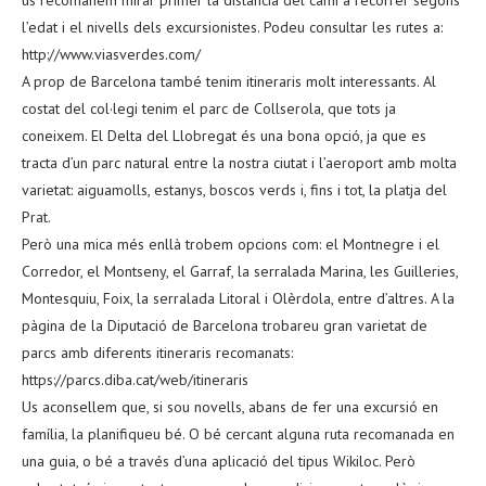
l’edat i el nivells dels excursionistes. Podeu consultar les rutes a:
http://www.viasverdes.com/
A prop de Barcelona també tenim itineraris molt interessants. Al
costat del col·legi tenim el parc de Collserola, que tots ja
coneixem. El Delta del Llobregat és una bona opció, ja que es
tracta d’un parc natural entre la nostra ciutat i l’aeroport amb molta
varietat: aiguamolls, estanys, boscos verds i, fins i tot, la platja del
Prat.
Però una mica més enllà trobem opcions com: el Montnegre i el
Corredor, el Montseny, el Garraf, la serralada Marina, les Guilleries,
Montesquiu, Foix, la serralada Litoral i Olèrdola, entre d’altres. A la
pàgina de la Diputació de Barcelona trobareu gran varietat de
parcs amb diferents itineraris recomanats:
https://parcs.diba.cat/web/itineraris
Us aconsellem que, si sou novells, abans de fer una excursió en
família, la planifiqueu bé. O bé cercant alguna ruta recomanada en
una guia, o bé a través d’una aplicació del tipus Wikiloc. Però