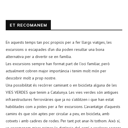
ET RECOMANEM
En aquests temps tan poc propicis per a fer llargs viatges, les
excursions o escapades d’un dia poden resultar una bona
alternativa per a divertir-se en família.
Les excursions sempre han format part de l’oci familiar, però
actualment cobren major importància i tenim molt món per
descobrir molt a prop nostre.
Una possibilitat és recórrer caminant o en bicicleta alguna de les
VIES VERDES que tenim a Catalunya. Les vies verdes són antigues
infraestructures ferroviàries que ja no s’utilitzen i que han estat
habilitades com a pistes per a fer excursions. L’avantatge d’aquests
camins és que són aptes per circular a peu, en bicicleta, amb
cotxets i amb cadires de rodes. Per tant pot anar-hi tothom. Això sí,
us recomanem mirar primer la distància del camí a recórrer segons