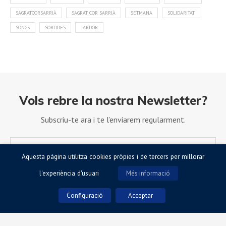
SAGRATCORSARRIÀ
SAGRAT COR SARRIÀ
SETMANA
SOLIDARITAT
SONGS
SORTIDES
TARDOR
Vols rebre la nostra Newsletter?
Subscriu-te ara i te l’enviarem regularment.
Aquesta pàgina utilitza cookies pròpies i de tercers per millorar
l'experiència d'usuari
Més informació
Configuració
Acceptar
Accepto la Política de Privacitat