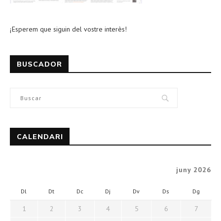
¡Esperem que siguin del vostre interès!
BUSCADOR
CALENDARI
juny 2026
Dl
Dt
Dc
Dj
Dv
Ds
Dg
1
2
3
4
5
6
7