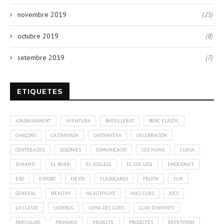
novembre 2019
(25)
octubre 2019
(8)
setembre 2019
(7)
ETIQUETES
APADRINAMENT
AVENTURA
BATXILLERAT
BOSC ELÀSTIC
CANÇONS
CASTANYADA
CASTANYERA
CELEBRACIÓN
CENTREASSÍS
COLÒNIES
COMUNICACIÓ
COS HUMÀ
CURSA
DYNAMIC
EL BARRI
EL COLLELL
EL COL·LEGI
EMOCIONA'T
ESO
ESPORT
FIESTA
FLASHCARDS
FRUITA
FUN
GENERAL
HEALTHY
HEALTHYLIFE
INICI CURS
JOCS
LA CLASSE
LADYBUG
LEMA DEL CURS
LLAR D'INFANTS
PARVULARI
PRIMÀRIA
PROJECTE
PROJECTES
REPETITION