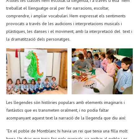
A totes les classes hem escoltat la llegenda, i a través d´ella hem
treballat el llenguatge oral per fer narracions, escoltar,
comprendre, i ampliar vocabulari. Hem expressat els sentiments
provocats a través de les audicions i interpretacions musicals i
plàstiques, les danses i el moviment, amb la interpretació del text i
la dramatització dels personatges.
Les llegendes són històries populars amb elements imaginaris i
fantàstics que es transmeten oralment, i no podia faltar
acompanyant aquest text la narració de la llegenda que diu així:
“En el poble de Montblanc hi havia un rei que tenia una filla molt
bona. Un drac que treia foc pels queixals, va arribar al poble i es