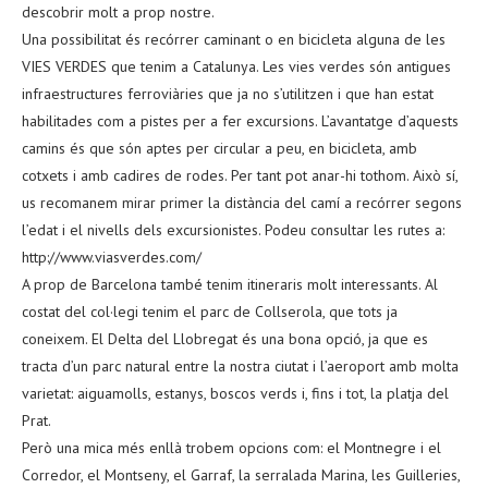
descobrir molt a prop nostre.
Una possibilitat és recórrer caminant o en bicicleta alguna de les
VIES VERDES que tenim a Catalunya. Les vies verdes són antigues
infraestructures ferroviàries que ja no s’utilitzen i que han estat
habilitades com a pistes per a fer excursions. L’avantatge d’aquests
camins és que són aptes per circular a peu, en bicicleta, amb
cotxets i amb cadires de rodes. Per tant pot anar-hi tothom. Això sí,
us recomanem mirar primer la distància del camí a recórrer segons
l’edat i el nivells dels excursionistes. Podeu consultar les rutes a:
http://www.viasverdes.com/
A prop de Barcelona també tenim itineraris molt interessants. Al
costat del col·legi tenim el parc de Collserola, que tots ja
coneixem. El Delta del Llobregat és una bona opció, ja que es
tracta d’un parc natural entre la nostra ciutat i l’aeroport amb molta
varietat: aiguamolls, estanys, boscos verds i, fins i tot, la platja del
Prat.
Però una mica més enllà trobem opcions com: el Montnegre i el
Corredor, el Montseny, el Garraf, la serralada Marina, les Guilleries,