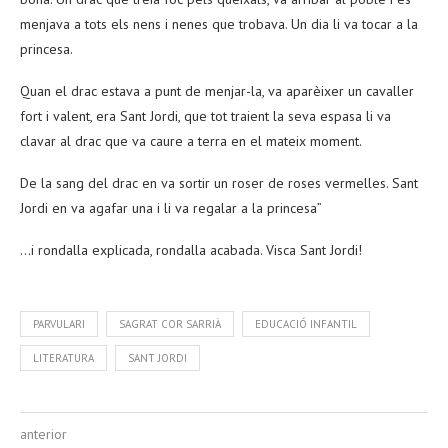
menjava a tots els nens i nenes que trobava. Un dia li va tocar a la
princesa.
Quan el drac estava a punt de menjar-la, va aparèixer un cavaller
fort i valent, era Sant Jordi, que tot traient la seva espasa li va
clavar al drac que va caure a terra en el mateix moment.
De la sang del drac en va sortir un roser de roses vermelles. Sant
Jordi en va agafar una i li va regalar a la princesa”
…i rondalla explicada, rondalla acabada. Visca Sant Jordi!
PARVULARI
SAGRAT COR SARRIÀ
EDUCACIÓ INFANTIL
LITERATURA
SANT JORDI
anterior