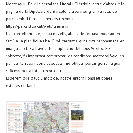
Montesquiu, Foix, la serralada Litoral i Olèrdola, entre d’altres. A la
pàgina de la Diputació de Barcelona trobareu gran varietat de
parcs amb diferents itineraris recomanats:
https://parcs.diba.cat/web/itineraris
Us aconsellem que, si sou novells, abans de fer una excursió en
família, la planifiqueu bé. O bé cercant alguna ruta recomanada en
una guia, o bé a través d’una aplicació del tipus Wikiloc. Però
sobretot, és important comprovar les condicions meteorològiques
per dur la roba i abric adequats i no oblidar portar gorra i aigua
suficient per a tot el recorregut.
Esperem que gaudiu molt del nostre entorn i passeu bones
estones en família!