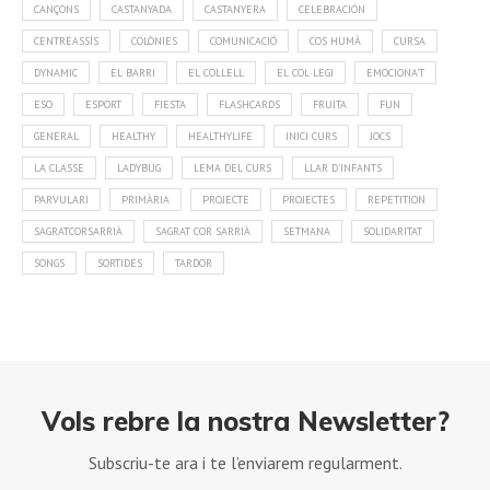
CANÇONS
CASTANYADA
CASTANYERA
CELEBRACIÓN
CENTREASSÍS
COLÒNIES
COMUNICACIÓ
COS HUMÀ
CURSA
DYNAMIC
EL BARRI
EL COLLELL
EL COL·LEGI
EMOCIONA'T
ESO
ESPORT
FIESTA
FLASHCARDS
FRUITA
FUN
GENERAL
HEALTHY
HEALTHYLIFE
INICI CURS
JOCS
LA CLASSE
LADYBUG
LEMA DEL CURS
LLAR D'INFANTS
PARVULARI
PRIMÀRIA
PROJECTE
PROJECTES
REPETITION
SAGRATCORSARRIÀ
SAGRAT COR SARRIÀ
SETMANA
SOLIDARITAT
SONGS
SORTIDES
TARDOR
Vols rebre la nostra Newsletter?
Subscriu-te ara i te l’enviarem regularment.