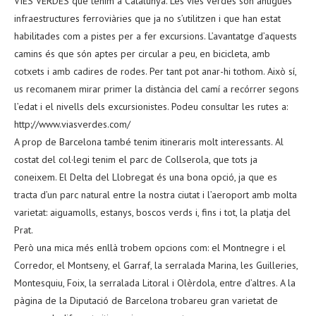
VIES VERDES que tenim a Catalunya. Les vies verdes són antigues
infraestructures ferroviàries que ja no s’utilitzen i que han estat
habilitades com a pistes per a fer excursions. L’avantatge d’aquests
camins és que són aptes per circular a peu, en bicicleta, amb
cotxets i amb cadires de rodes. Per tant pot anar-hi tothom. Això sí,
us recomanem mirar primer la distància del camí a recórrer segons
l’edat i el nivells dels excursionistes. Podeu consultar les rutes a:
http://www.viasverdes.com/
A prop de Barcelona també tenim itineraris molt interessants. Al
costat del col·legi tenim el parc de Collserola, que tots ja
coneixem. El Delta del Llobregat és una bona opció, ja que es
tracta d’un parc natural entre la nostra ciutat i l’aeroport amb molta
varietat: aiguamolls, estanys, boscos verds i, fins i tot, la platja del
Prat.
Però una mica més enllà trobem opcions com: el Montnegre i el
Corredor, el Montseny, el Garraf, la serralada Marina, les Guilleries,
Montesquiu, Foix, la serralada Litoral i Olèrdola, entre d’altres. A la
pàgina de la Diputació de Barcelona trobareu gran varietat de