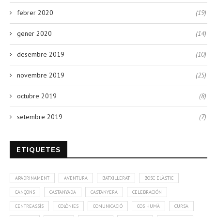
febrer 2020
(19)
gener 2020
(14)
desembre 2019
(10)
novembre 2019
(25)
octubre 2019
(8)
setembre 2019
(7)
ETIQUETES
APADRINAMENT
AVENTURA
BATXILLERAT
BOSC ELÀSTIC
CANÇONS
CASTANYADA
CASTANYERA
CELEBRACIÓN
CENTREASSÍS
COLÒNIES
COMUNICACIÓ
COS HUMÀ
CURSA