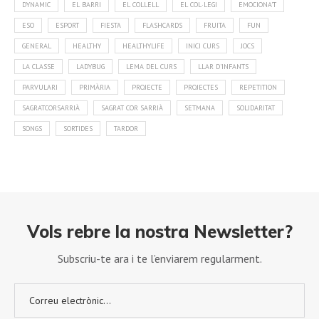
DYNAMIC
EL BARRI
EL COLLELL
EL COL·LEGI
EMOCIONA'T
ESO
ESPORT
FIESTA
FLASHCARDS
FRUITA
FUN
GENERAL
HEALTHY
HEALTHYLIFE
INICI CURS
JOCS
LA CLASSE
LADYBUG
LEMA DEL CURS
LLAR D'INFANTS
PARVULARI
PRIMÀRIA
PROJECTE
PROJECTES
REPETITION
SAGRATCORSARRIÀ
SAGRAT COR SARRIÀ
SETMANA
SOLIDARITAT
SONGS
SORTIDES
TARDOR
Vols rebre la nostra Newsletter?
Subscriu-te ara i te l’enviarem regularment.