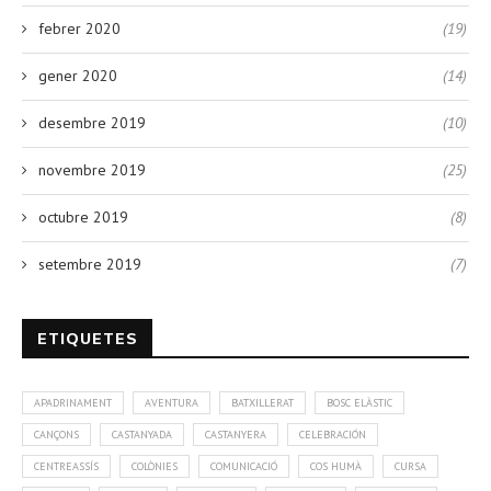
febrer 2020
(19)
gener 2020
(14)
desembre 2019
(10)
novembre 2019
(25)
octubre 2019
(8)
setembre 2019
(7)
ETIQUETES
APADRINAMENT
AVENTURA
BATXILLERAT
BOSC ELÀSTIC
CANÇONS
CASTANYADA
CASTANYERA
CELEBRACIÓN
CENTREASSÍS
COLÒNIES
COMUNICACIÓ
COS HUMÀ
CURSA