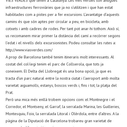
VIES VERDES que tenim a Catalunya. Les vies verdes són antigues
infraestructures ferroviàries que ja no s’utilitzen i que han estat
habilitades com a pistes per a fer excursions. L’avantatge d’aquests
camins és que són aptes per circular a peu, en bicicleta, amb
cotxets i amb cadires de rodes. Per tant pot anar-hi tothom. Això sí,
us recomanem mirar primer la distància del camí a recórrer segons
l’edat i el nivells dels excursionistes. Podeu consultar les rutes a:
http://www.viasverdes.com/
A prop de Barcelona també tenim itineraris molt interessants. Al
costat del col·legi tenim el parc de Collserola, que tots ja
coneixem. El Delta del Llobregat és una bona opció, ja que es
tracta d’un parc natural entre la nostra ciutat i l’aeroport amb molta
varietat: aiguamolls, estanys, boscos verds i, fins i tot, la platja del
Prat.
Però una mica més enllà trobem opcions com: el Montnegre i el
Corredor, el Montseny, el Garraf, la serralada Marina, les Guilleries,
Montesquiu, Foix, la serralada Litoral i Olèrdola, entre d’altres. A la
pàgina de la Diputació de Barcelona trobareu gran varietat de