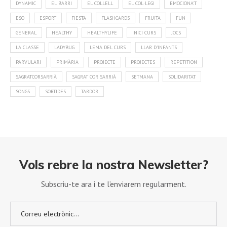
DYNAMIC
EL BARRI
EL COLLELL
EL COL·LEGI
EMOCIONA'T
ESO
ESPORT
FIESTA
FLASHCARDS
FRUITA
FUN
GENERAL
HEALTHY
HEALTHYLIFE
INICI CURS
JOCS
LA CLASSE
LADYBUG
LEMA DEL CURS
LLAR D'INFANTS
PARVULARI
PRIMÀRIA
PROJECTE
PROJECTES
REPETITION
SAGRATCORSARRIÀ
SAGRAT COR SARRIÀ
SETMANA
SOLIDARITAT
SONGS
SORTIDES
TARDOR
Vols rebre la nostra Newsletter?
Subscriu-te ara i te l’enviarem regularment.