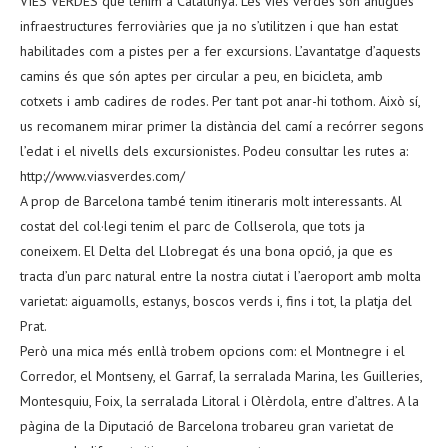
VIES VERDES que tenim a Catalunya. Les vies verdes són antigues
infraestructures ferroviàries que ja no s’utilitzen i que han estat
habilitades com a pistes per a fer excursions. L’avantatge d’aquests
camins és que són aptes per circular a peu, en bicicleta, amb
cotxets i amb cadires de rodes. Per tant pot anar-hi tothom. Això sí,
us recomanem mirar primer la distància del camí a recórrer segons
l’edat i el nivells dels excursionistes. Podeu consultar les rutes a:
http://www.viasverdes.com/
A prop de Barcelona també tenim itineraris molt interessants. Al
costat del col·legi tenim el parc de Collserola, que tots ja
coneixem. El Delta del Llobregat és una bona opció, ja que es
tracta d’un parc natural entre la nostra ciutat i l’aeroport amb molta
varietat: aiguamolls, estanys, boscos verds i, fins i tot, la platja del
Prat.
Però una mica més enllà trobem opcions com: el Montnegre i el
Corredor, el Montseny, el Garraf, la serralada Marina, les Guilleries,
Montesquiu, Foix, la serralada Litoral i Olèrdola, entre d’altres. A la
pàgina de la Diputació de Barcelona trobareu gran varietat de