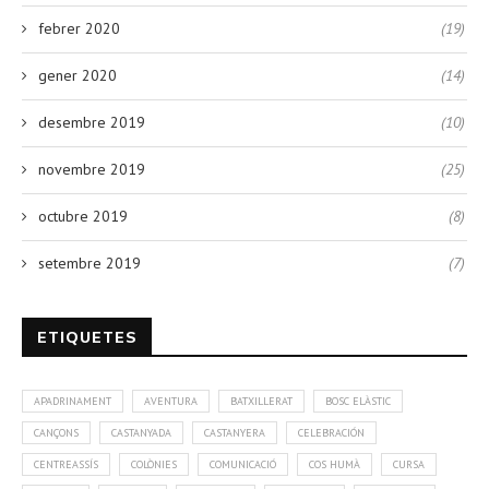
febrer 2020
(19)
gener 2020
(14)
desembre 2019
(10)
novembre 2019
(25)
octubre 2019
(8)
setembre 2019
(7)
ETIQUETES
APADRINAMENT
AVENTURA
BATXILLERAT
BOSC ELÀSTIC
CANÇONS
CASTANYADA
CASTANYERA
CELEBRACIÓN
CENTREASSÍS
COLÒNIES
COMUNICACIÓ
COS HUMÀ
CURSA