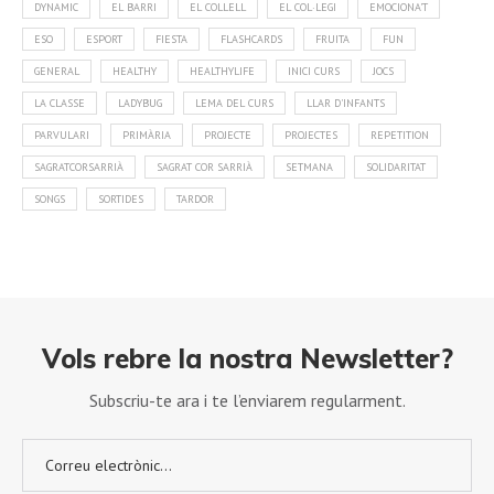
DYNAMIC
EL BARRI
EL COLLELL
EL COL·LEGI
EMOCIONA'T
ESO
ESPORT
FIESTA
FLASHCARDS
FRUITA
FUN
GENERAL
HEALTHY
HEALTHYLIFE
INICI CURS
JOCS
LA CLASSE
LADYBUG
LEMA DEL CURS
LLAR D'INFANTS
PARVULARI
PRIMÀRIA
PROJECTE
PROJECTES
REPETITION
SAGRATCORSARRIÀ
SAGRAT COR SARRIÀ
SETMANA
SOLIDARITAT
SONGS
SORTIDES
TARDOR
Vols rebre la nostra Newsletter?
Subscriu-te ara i te l’enviarem regularment.