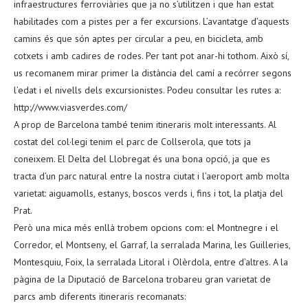
infraestructures ferroviàries que ja no s’utilitzen i que han estat
habilitades com a pistes per a fer excursions. L’avantatge d’aquests
camins és que són aptes per circular a peu, en bicicleta, amb
cotxets i amb cadires de rodes. Per tant pot anar-hi tothom. Això sí,
us recomanem mirar primer la distància del camí a recórrer segons
l’edat i el nivells dels excursionistes. Podeu consultar les rutes a:
http://www.viasverdes.com/
A prop de Barcelona també tenim itineraris molt interessants. Al
costat del col·legi tenim el parc de Collserola, que tots ja
coneixem. El Delta del Llobregat és una bona opció, ja que es
tracta d’un parc natural entre la nostra ciutat i l’aeroport amb molta
varietat: aiguamolls, estanys, boscos verds i, fins i tot, la platja del
Prat.
Però una mica més enllà trobem opcions com: el Montnegre i el
Corredor, el Montseny, el Garraf, la serralada Marina, les Guilleries,
Montesquiu, Foix, la serralada Litoral i Olèrdola, entre d’altres. A la
pàgina de la Diputació de Barcelona trobareu gran varietat de
parcs amb diferents itineraris recomanats: