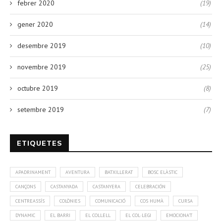
febrer 2020
(19)
gener 2020
(14)
desembre 2019
(10)
novembre 2019
(25)
octubre 2019
(8)
setembre 2019
(7)
ETIQUETES
APADRINAMENT
AVENTURA
BATXILLERAT
BOSC ELÀSTIC
CANÇONS
CASTANYADA
CASTANYERA
CELEBRACIÓN
CENTREASSÍS
COLÒNIES
COMUNICACIÓ
COS HUMÀ
CURSA
DYNAMIC
EL BARRI
EL COLLELL
EL COL·LEGI
EMOCIONA'T