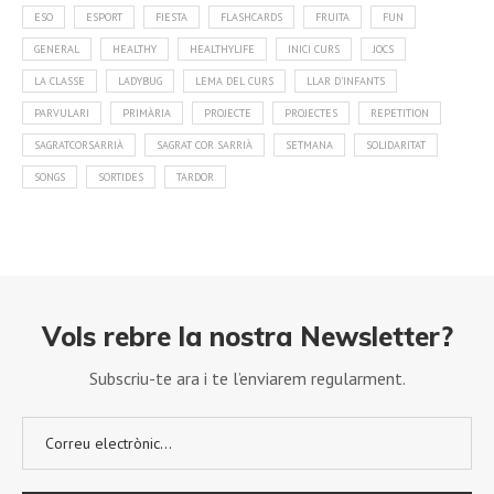
ESO
ESPORT
FIESTA
FLASHCARDS
FRUITA
FUN
GENERAL
HEALTHY
HEALTHYLIFE
INICI CURS
JOCS
LA CLASSE
LADYBUG
LEMA DEL CURS
LLAR D'INFANTS
PARVULARI
PRIMÀRIA
PROJECTE
PROJECTES
REPETITION
SAGRATCORSARRIÀ
SAGRAT COR SARRIÀ
SETMANA
SOLIDARITAT
SONGS
SORTIDES
TARDOR
Vols rebre la nostra Newsletter?
Subscriu-te ara i te l’enviarem regularment.