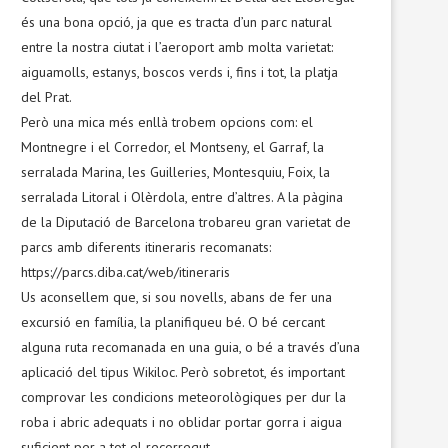
és una bona opció, ja que es tracta d’un parc natural
entre la nostra ciutat i l’aeroport amb molta varietat:
aiguamolls, estanys, boscos verds i, fins i tot, la platja
del Prat.
Però una mica més enllà trobem opcions com: el
Montnegre i el Corredor, el Montseny, el Garraf, la
serralada Marina, les Guilleries, Montesquiu, Foix, la
serralada Litoral i Olèrdola, entre d’altres. A la pàgina
de la Diputació de Barcelona trobareu gran varietat de
parcs amb diferents itineraris recomanats:
https://parcs.diba.cat/web/itineraris
Us aconsellem que, si sou novells, abans de fer una
excursió en família, la planifiqueu bé. O bé cercant
alguna ruta recomanada en una guia, o bé a través d’una
aplicació del tipus Wikiloc. Però sobretot, és important
comprovar les condicions meteorològiques per dur la
roba i abric adequats i no oblidar portar gorra i aigua
suficient per a tot el recorregut.