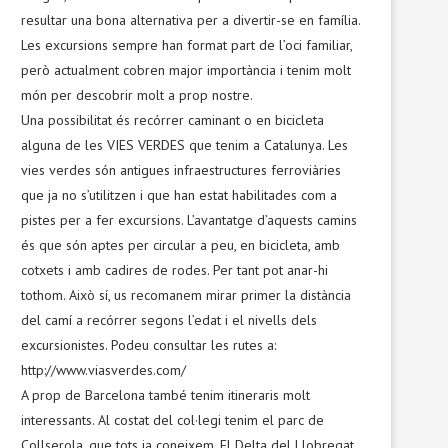
resultar una bona alternativa per a divertir-se en família.
Les excursions sempre han format part de l’oci familiar,
però actualment cobren major importància i tenim molt
món per descobrir molt a prop nostre.
Una possibilitat és recórrer caminant o en bicicleta
alguna de les VIES VERDES que tenim a Catalunya. Les
vies verdes són antigues infraestructures ferroviàries
que ja no s’utilitzen i que han estat habilitades com a
pistes per a fer excursions. L’avantatge d’aquests camins
és que són aptes per circular a peu, en bicicleta, amb
cotxets i amb cadires de rodes. Per tant pot anar-hi
tothom. Això sí, us recomanem mirar primer la distància
del camí a recórrer segons l’edat i el nivells dels
excursionistes. Podeu consultar les rutes a:
http://www.viasverdes.com/
A prop de Barcelona també tenim itineraris molt
interessants. Al costat del col·legi tenim el parc de
Collserola, que tots ja coneixem. El Delta del Llobregat