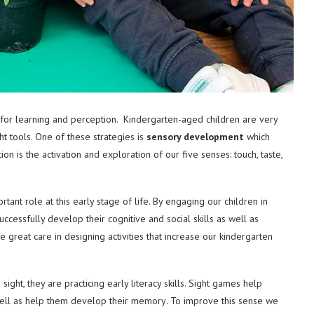
on for learning and perception. Kindergarten-aged children are very
ht tools. One of these strategies is
sensory development
which
on is the activation and exploration of our five senses: touch, taste,
tant role at this early stage of life. By engaging our children in
successfully develop their cognitive and social skills as well as
e great care in designing activities that increase our kindergarten
ight, they are practicing early literacy skills. Sight games help
 well as help them develop their memory
.
To improve this sense we