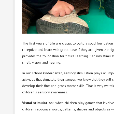
The first years of life are crucial to build a solid foundati
receptive and learn with great ease if they are given the rig
provides the foundation for future learning. Sensory stimulati
smell, vision, and hearing.
In our school kindergarten, sensory stimulation plays an impor
activities that stimulate their senses, we know that they will 
develop their fine and gross motor skills. That is why we tak
children´s sensory awareness.
Visual stimulation:
when children play games that involve s
children recognize words, patterns, shapes and objects as