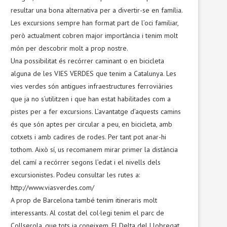
resultar una bona alternativa per a divertir-se en família.
Les excursions sempre han format part de l’oci familiar,
però actualment cobren major importància i tenim molt
món per descobrir molt a prop nostre.
Una possibilitat és recórrer caminant o en bicicleta
alguna de les VIES VERDES que tenim a Catalunya. Les
vies verdes són antigues infraestructures ferroviàries
que ja no s’utilitzen i que han estat habilitades com a
pistes per a fer excursions. L’avantatge d’aquests camins
és que són aptes per circular a peu, en bicicleta, amb
cotxets i amb cadires de rodes. Per tant pot anar-hi
tothom. Això sí, us recomanem mirar primer la distància
del camí a recórrer segons l’edat i el nivells dels
excursionistes. Podeu consultar les rutes a:
http://www.viasverdes.com/
A prop de Barcelona també tenim itineraris molt
interessants. Al costat del col·legi tenim el parc de
Collserola, que tots ja coneixem. El Delta del Llobregat