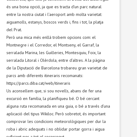
és una bona opció, ja que es tracta d’un parc natural
entre la nostra ciutat i l’aeroport amb molta varietat:
aiguamolls, estanys, boscos verds i, fins i tot, la platja
del Prat.
Però una mica més enllà trobem opcions com: el
Montnegre i el Corredor, el Montseny, el Garraf, la
serralada Marina, les Guilleries, Montesquiu, Foix, la
serralada Litoral i Olèrdola, entre d’altres. A la pàgina
de la Diputació de Barcelona trobareu gran varietat de
parcs amb diferents itineraris recomanats:
https://parcs.diba.cat/web/itineraris
Us aconsellem que, si sou novells, abans de fer una
excursió en família, la planifiqueu bé. O bé cercant
alguna ruta recomanada en una guia, o bé a través d’una
aplicació del tipus Wikiloc. Però sobretot, és important
comprovar les condicions meteorològiques per dur la
roba i abric adequats i no oblidar portar gorra i aigua
suficient per a tot el recorregut.