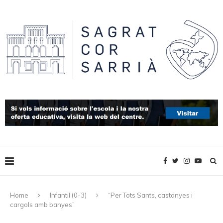
Home
Infantil (0-3)
“Per Tots Sants, castanyes i
cargols amb banyes”