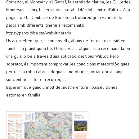
Corredor, el Montseny, el Garraf, la serralada Marina, les Guilleries,
Montesquiu, Foix, la serralada Litoral i Olèrdola, entre d’altres. A la
pàgina de la Diputació de Barcelona trobareu gran varietat de
parcs amb diferents itineraris recomanats:
https://parcs.diba.cat/web/itineraris
Us aconsellem que, si sou novells, abans de fer una excursió en
família, la planifiqueu bé. O bé cercant alguna ruta recomanada en
una guia, o bé a través d’una aplicació del tipus Wikiloc. Però
sobretot, és important comprovar les condicions meteorològiques
per dur la roba i abric adequats i no oblidar portar gorra i aigua
suficient per a tot el recorregut.
Esperem que gaudiu molt del nostre entorn i passeu bones
estones en família!