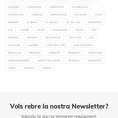
CANÇONS
CASTANYADA
CASTANYERA
CELEBRACIÓN
CENTREASSÍS
COLÒNIES
COMUNICACIÓ
COS HUMÀ
CURSA
DYNAMIC
EL BARRI
EL COLLELL
EL COL·LEGI
EMOCIONA'T
ESO
ESPORT
FIESTA
FLASHCARDS
FRUITA
FUN
GENERAL
HEALTHY
HEALTHYLIFE
INICI CURS
JOCS
LA CLASSE
LADYBUG
LEMA DEL CURS
LLAR D'INFANTS
PARVULARI
PRIMÀRIA
PROJECTE
PROJECTES
REPETITION
SAGRATCORSARRIÀ
SAGRAT COR SARRIÀ
SETMANA
SOLIDARITAT
SONGS
SORTIDES
TARDOR
Vols rebre la nostra Newsletter?
Subscriu-te ara i te l’enviarem regularment.