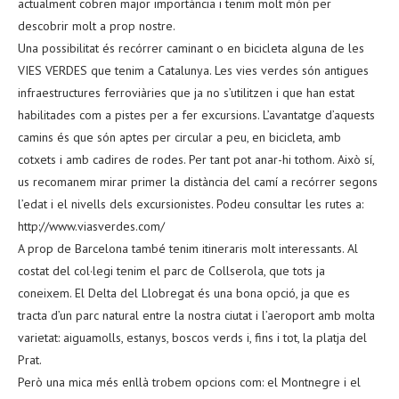
actualment cobren major importància i tenim molt món per
descobrir molt a prop nostre.
Una possibilitat és recórrer caminant o en bicicleta alguna de les
VIES VERDES que tenim a Catalunya. Les vies verdes són antigues
infraestructures ferroviàries que ja no s’utilitzen i que han estat
habilitades com a pistes per a fer excursions. L’avantatge d’aquests
camins és que són aptes per circular a peu, en bicicleta, amb
cotxets i amb cadires de rodes. Per tant pot anar-hi tothom. Això sí,
us recomanem mirar primer la distància del camí a recórrer segons
l’edat i el nivells dels excursionistes. Podeu consultar les rutes a:
http://www.viasverdes.com/
A prop de Barcelona també tenim itineraris molt interessants. Al
costat del col·legi tenim el parc de Collserola, que tots ja
coneixem. El Delta del Llobregat és una bona opció, ja que es
tracta d’un parc natural entre la nostra ciutat i l’aeroport amb molta
varietat: aiguamolls, estanys, boscos verds i, fins i tot, la platja del
Prat.
Però una mica més enllà trobem opcions com: el Montnegre i el