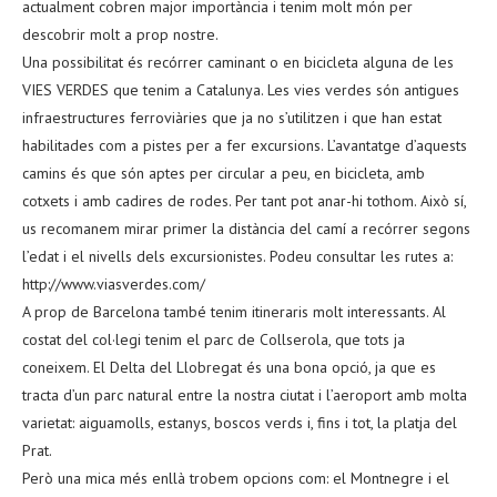
actualment cobren major importància i tenim molt món per
descobrir molt a prop nostre.
Una possibilitat és recórrer caminant o en bicicleta alguna de les
VIES VERDES que tenim a Catalunya. Les vies verdes són antigues
infraestructures ferroviàries que ja no s’utilitzen i que han estat
habilitades com a pistes per a fer excursions. L’avantatge d’aquests
camins és que són aptes per circular a peu, en bicicleta, amb
cotxets i amb cadires de rodes. Per tant pot anar-hi tothom. Això sí,
us recomanem mirar primer la distància del camí a recórrer segons
l’edat i el nivells dels excursionistes. Podeu consultar les rutes a:
http://www.viasverdes.com/
A prop de Barcelona també tenim itineraris molt interessants. Al
costat del col·legi tenim el parc de Collserola, que tots ja
coneixem. El Delta del Llobregat és una bona opció, ja que es
tracta d’un parc natural entre la nostra ciutat i l’aeroport amb molta
varietat: aiguamolls, estanys, boscos verds i, fins i tot, la platja del
Prat.
Però una mica més enllà trobem opcions com: el Montnegre i el