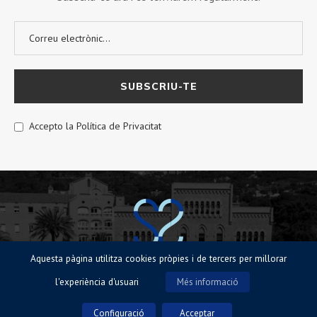
Accepto la Política de Privacitat
Aquesta pàgina utilitza cookies pròpies i de tercers per millorar
© Sagrat Cor de Sarrià 2023 |
Avisos legals
|
Política de Cookies
|
Política
l'experiència d'usuari
Més informació
de privacitat
Configuració
Acceptar