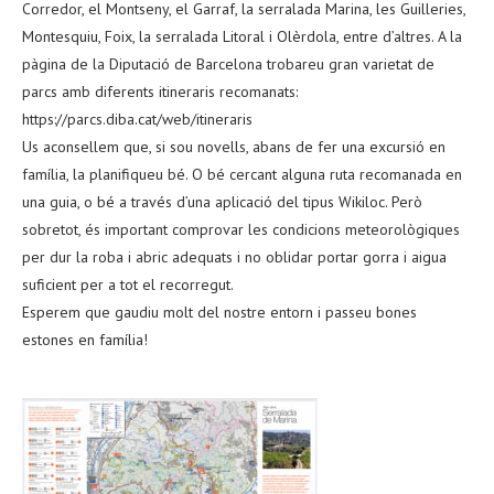
Corredor, el Montseny, el Garraf, la serralada Marina, les Guilleries,
Montesquiu, Foix, la serralada Litoral i Olèrdola, entre d’altres. A la
pàgina de la Diputació de Barcelona trobareu gran varietat de
parcs amb diferents itineraris recomanats:
https://parcs.diba.cat/web/itineraris
Us aconsellem que, si sou novells, abans de fer una excursió en
família, la planifiqueu bé. O bé cercant alguna ruta recomanada en
una guia, o bé a través d’una aplicació del tipus Wikiloc. Però
sobretot, és important comprovar les condicions meteorològiques
per dur la roba i abric adequats i no oblidar portar gorra i aigua
suficient per a tot el recorregut.
Esperem que gaudiu molt del nostre entorn i passeu bones
estones en família!