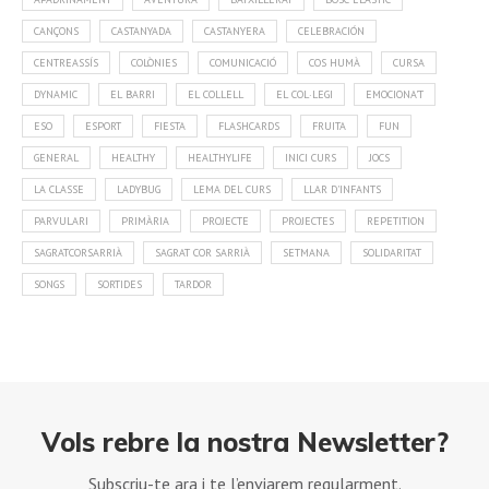
CANÇONS
CASTANYADA
CASTANYERA
CELEBRACIÓN
CENTREASSÍS
COLÒNIES
COMUNICACIÓ
COS HUMÀ
CURSA
DYNAMIC
EL BARRI
EL COLLELL
EL COL·LEGI
EMOCIONA'T
ESO
ESPORT
FIESTA
FLASHCARDS
FRUITA
FUN
GENERAL
HEALTHY
HEALTHYLIFE
INICI CURS
JOCS
LA CLASSE
LADYBUG
LEMA DEL CURS
LLAR D'INFANTS
PARVULARI
PRIMÀRIA
PROJECTE
PROJECTES
REPETITION
SAGRATCORSARRIÀ
SAGRAT COR SARRIÀ
SETMANA
SOLIDARITAT
SONGS
SORTIDES
TARDOR
Vols rebre la nostra Newsletter?
Subscriu-te ara i te l’enviarem regularment.