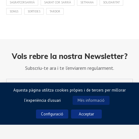
SAGRATCORSARRIÀ
SAGRAT COR SARRIÀ
SETMANA
SOLIDARITAT
SONGS
SORTIDES
TARDOR
Vols rebre la nostra Newsletter?
Subscriu-te ara i te l’enviarem regularment.
Aquesta pàgina utilitza cookies pròpies i de tercers per millorar
l'experiència d'usuari
Més informació
Configuració
Acceptar
Accepto la Política de Privacitat