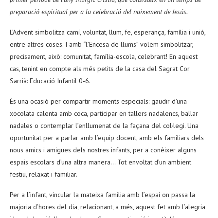
preparació espiritual per a la celebració del naixement de Jesús.
L’Advent simbolitza camí, voluntat, llum, fe, esperança, família i unió,
entre altres coses. I amb “l’Encesa de llums” volem simbolitzar,
precisament, això: comunitat, família-escola, celebrant! En aquest
cas, tenint en compte als més petits de la casa del Sagrat Cor
Sarrià: Educació Infantil 0-6.
És una ocasió per compartir moments especials: gaudir d’una
xocolata calenta amb coca, participar en tallers nadalencs, ballar
nadales o contemplar l’enllumenat de la façana del col·legi. Una
oportunitat per a parlar amb l’equip docent, amb els familiars dels
nous amics i amigues dels nostres infants, per a conèixer alguns
espais escolars d’una altra manera… Tot envoltat d’un ambient
festiu, relaxat i familiar.
Per a l’infant, vincular la mateixa família amb l’espai on passa la
majoria d’hores del dia, relacionant, a més, aquest fet amb l’alegria