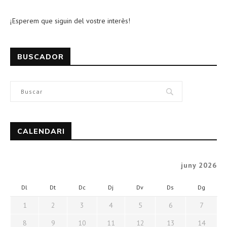
¡Esperem que siguin del vostre interès!
BUSCADOR
CALENDARI
juny 2026
Dl
Dt
Dc
Dj
Dv
Ds
Dg
1
2
3
4
5
6
7
8
9
10
11
12
13
14