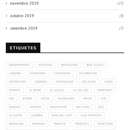
novembre 2019
(25)
octubre 2019
(8)
setembre 2019
(7)
ETIQUETES
APADRINAMENT
AVENTURA
BATXILLERAT
BOSC ELÀSTIC
CANÇONS
CASTANYADA
CASTANYERA
CELEBRACIÓN
CENTREASSÍS
COLÒNIES
COMUNICACIÓ
COS HUMÀ
CURSA
DYNAMIC
EL BARRI
EL COLLELL
EL COL·LEGI
EMOCIONA'T
ESO
ESPORT
FIESTA
FLASHCARDS
FRUITA
FUN
GENERAL
HEALTHY
HEALTHYLIFE
INICI CURS
JOCS
LA CLASSE
LADYBUG
LEMA DEL CURS
LLAR D'INFANTS
PARVULARI
PRIMÀRIA
PROJECTE
PROJECTES
REPETITION