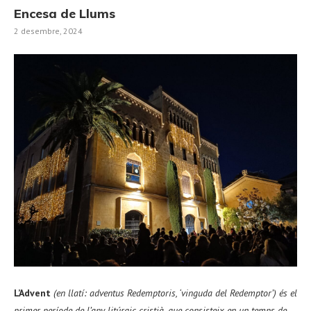
Encesa de Llums
2 desembre, 2024
L’Advent
(en llatí: adventus Redemptoris, ‘vinguda del Redemptor’) és el
primer període de l’any litúrgic cristià, que consisteix en un temps de