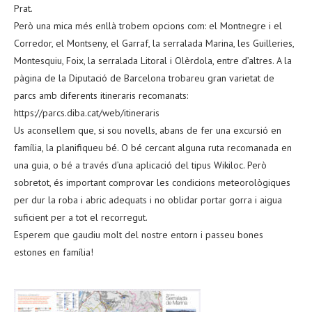
Prat.
Però una mica més enllà trobem opcions com: el Montnegre i el
Corredor, el Montseny, el Garraf, la serralada Marina, les Guilleries,
Montesquiu, Foix, la serralada Litoral i Olèrdola, entre d’altres. A la
pàgina de la Diputació de Barcelona trobareu gran varietat de
parcs amb diferents itineraris recomanats:
https://parcs.diba.cat/web/itineraris
Us aconsellem que, si sou novells, abans de fer una excursió en
família, la planifiqueu bé. O bé cercant alguna ruta recomanada en
una guia, o bé a través d’una aplicació del tipus Wikiloc. Però
sobretot, és important comprovar les condicions meteorològiques
per dur la roba i abric adequats i no oblidar portar gorra i aigua
suficient per a tot el recorregut.
Esperem que gaudiu molt del nostre entorn i passeu bones
estones en família!