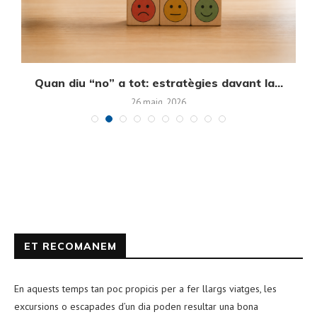
Quan diu “no” a tot: estratègies davant la...
E
26 maig, 2026
ET RECOMANEM
En aquests temps tan poc propicis per a fer llargs viatges, les
excursions o escapades d’un dia poden resultar una bona