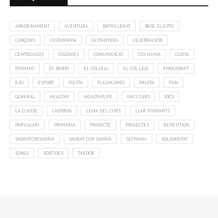
ETIQUETES
APADRINAMENT
AVENTURA
BATXILLERAT
BOSC ELÀSTIC
CANÇONS
CASTANYADA
CASTANYERA
CELEBRACIÓN
CENTREASSÍS
COLÒNIES
COMUNICACIÓ
COS HUMÀ
CURSA
DYNAMIC
EL BARRI
EL COLLELL
EL COL·LEGI
EMOCIONA'T
ESO
ESPORT
FIESTA
FLASHCARDS
FRUITA
FUN
GENERAL
HEALTHY
HEALTHYLIFE
INICI CURS
JOCS
LA CLASSE
LADYBUG
LEMA DEL CURS
LLAR D'INFANTS
PARVULARI
PRIMÀRIA
PROJECTE
PROJECTES
REPETITION
SAGRATCORSARRIÀ
SAGRAT COR SARRIÀ
SETMANA
SOLIDARITAT
SONGS
SORTIDES
TARDOR