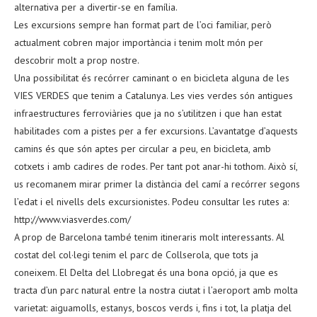
alternativa per a divertir-se en família.
Les excursions sempre han format part de l’oci familiar, però
actualment cobren major importància i tenim molt món per
descobrir molt a prop nostre.
Una possibilitat és recórrer caminant o en bicicleta alguna de les
VIES VERDES que tenim a Catalunya. Les vies verdes són antigues
infraestructures ferroviàries que ja no s’utilitzen i que han estat
habilitades com a pistes per a fer excursions. L’avantatge d’aquests
camins és que són aptes per circular a peu, en bicicleta, amb
cotxets i amb cadires de rodes. Per tant pot anar-hi tothom. Això sí,
us recomanem mirar primer la distància del camí a recórrer segons
l’edat i el nivells dels excursionistes. Podeu consultar les rutes a:
http://www.viasverdes.com/
A prop de Barcelona també tenim itineraris molt interessants. Al
costat del col·legi tenim el parc de Collserola, que tots ja
coneixem. El Delta del Llobregat és una bona opció, ja que es
tracta d’un parc natural entre la nostra ciutat i l’aeroport amb molta
varietat: aiguamolls, estanys, boscos verds i, fins i tot, la platja del