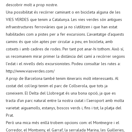
descobrir molt a prop nostre.
Una possibilitat és recórrer caminant o en bicicleta alguna de les
VIES VERDES que tenim a Catalunya. Les vies verdes són antigues
infraestructures ferroviàries que ja no s’utilitzen i que han estat
habilitades com a pistes per a fer excursions. L’avantatge d’aquests
camins és que són aptes per circular a peu, en bicicleta, amb
cotxets i amb cadires de rodes. Per tant pot anar-hi tothom. Això sí,
us recomanem mirar primer la distància del camí a recórrer segons
l’edat i el nivells dels excursionistes. Podeu consultar les rutes a:
http://www.viasverdes.com/
A prop de Barcelona també tenim itineraris molt interessants. Al
costat del col·legi tenim el parc de Collserola, que tots ja
coneixem. El Delta del Llobregat és una bona opció, ja que es
tracta d’un parc natural entre la nostra ciutat i l’aeroport amb molta
varietat: aiguamolls, estanys, boscos verds i, fins i tot, la platja del
Prat.
Però una mica més enllà trobem opcions com: el Montnegre i el
Corredor, el Montseny, el Garraf, la serralada Marina, les Guilleries,