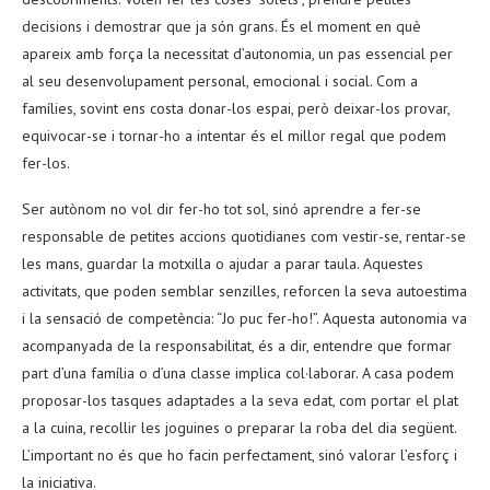
decisions i demostrar que ja són grans. És el moment en què
apareix amb força la necessitat d’autonomia, un pas essencial per
al seu desenvolupament personal, emocional i social. Com a
famílies, sovint ens costa donar-los espai, però deixar-los provar,
equivocar-se i tornar-ho a intentar és el millor regal que podem
fer-los.
Ser autònom no vol dir fer-ho tot sol, sinó aprendre a fer-se
responsable de petites accions quotidianes com vestir-se, rentar-se
les mans, guardar la motxilla o ajudar a parar taula. Aquestes
activitats, que poden semblar senzilles, reforcen la seva autoestima
i la sensació de competència: “Jo puc fer-ho!”. Aquesta autonomia va
acompanyada de la responsabilitat, és a dir, entendre que formar
part d’una família o d’una classe implica col·laborar. A casa podem
proposar-los tasques adaptades a la seva edat, com portar el plat
a la cuina, recollir les joguines o preparar la roba del dia següent.
L’important no és que ho facin perfectament, sinó valorar l’esforç i
la iniciativa.