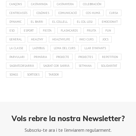
CANÇONS
CASTANYADA
CASTANYERA
CELEBRACIÓN
CENTREASSÍS
COLÒNIES
COMUNICACIÓ
COS HUMÀ
CURSA
DYNAMIC
EL BARRI
EL COLLELL
EL COL·LEGI
EMOCIONA'T
ESO
ESPORT
FIESTA
FLASHCARDS
FRUITA
FUN
GENERAL
HEALTHY
HEALTHYLIFE
INICI CURS
JOCS
LA CLASSE
LADYBUG
LEMA DEL CURS
LLAR D'INFANTS
PARVULARI
PRIMÀRIA
PROJECTE
PROJECTES
REPETITION
SAGRATCORSARRIÀ
SAGRAT COR SARRIÀ
SETMANA
SOLIDARITAT
SONGS
SORTIDES
TARDOR
Vols rebre la nostra Newsletter?
Subscriu-te ara i te l’enviarem regularment.