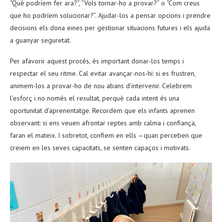
“Què podríem fer ara?”, “Vols tornar-ho a provar?” o “Com creus
que ho podríem solucionar?”. Ajudar-los a pensar opcions i prendre
decisions els dona eines per gestionar situacions futures i els ajuda
a guanyar seguretat.
Per afavorir aquest procés, és important donar-los temps i
respectar el seu ritme. Cal evitar avançar-nos-hi: si es frustren,
animem-los a provar-ho de nou abans d’intervenir. Celebrem
l’esforç i no només el resultat, perquè cada intent és una
oportunitat d’aprenentatge. Recordem que els infants aprenen
observant: si ens veuen afrontar reptes amb calma i confiança,
faran el mateix. I sobretot, confiem en ells —quan perceben que
creiem en les seves capacitats, se senten capaços i motivats.