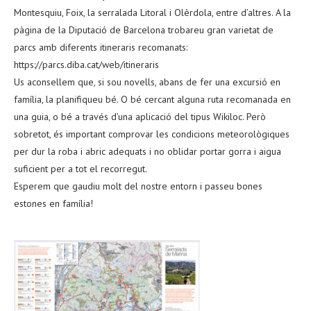
Montesquiu, Foix, la serralada Litoral i Olèrdola, entre d’altres. A la
pàgina de la Diputació de Barcelona trobareu gran varietat de
parcs amb diferents itineraris recomanats:
https://parcs.diba.cat/web/itineraris
Us aconsellem que, si sou novells, abans de fer una excursió en
família, la planifiqueu bé. O bé cercant alguna ruta recomanada en
una guia, o bé a través d’una aplicació del tipus Wikiloc. Però
sobretot, és important comprovar les condicions meteorològiques
per dur la roba i abric adequats i no oblidar portar gorra i aigua
suficient per a tot el recorregut.
Esperem que gaudiu molt del nostre entorn i passeu bones
estones en família!