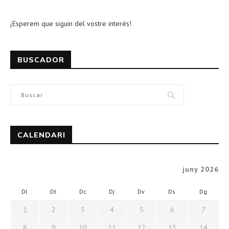
¡Esperem que siguin del vostre interès!
BUSCADOR
CALENDARI
juny 2026
Dl
Dt
Dc
Dj
Dv
Ds
Dg
1
2
3
4
5
6
7
8
9
10
11
12
13
14