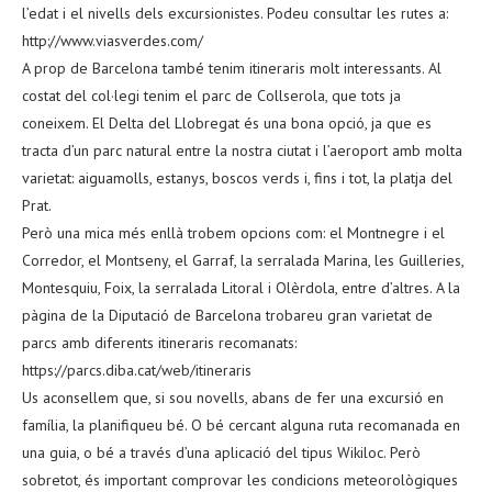
l’edat i el nivells dels excursionistes. Podeu consultar les rutes a:
http://www.viasverdes.com/
A prop de Barcelona també tenim itineraris molt interessants. Al
costat del col·legi tenim el parc de Collserola, que tots ja
coneixem. El Delta del Llobregat és una bona opció, ja que es
tracta d’un parc natural entre la nostra ciutat i l’aeroport amb molta
varietat: aiguamolls, estanys, boscos verds i, fins i tot, la platja del
Prat.
Però una mica més enllà trobem opcions com: el Montnegre i el
Corredor, el Montseny, el Garraf, la serralada Marina, les Guilleries,
Montesquiu, Foix, la serralada Litoral i Olèrdola, entre d’altres. A la
pàgina de la Diputació de Barcelona trobareu gran varietat de
parcs amb diferents itineraris recomanats:
https://parcs.diba.cat/web/itineraris
Us aconsellem que, si sou novells, abans de fer una excursió en
família, la planifiqueu bé. O bé cercant alguna ruta recomanada en
una guia, o bé a través d’una aplicació del tipus Wikiloc. Però
sobretot, és important comprovar les condicions meteorològiques