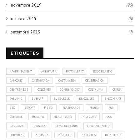
novembre 2019
(25)
octubre 2019
(8)
setembre 2019
(7)
ETIQUETES
APADRINAMENT
AVENTURA
BATXILLERAT
BOSC ELÀSTIC
CANÇONS
CASTANYADA
CASTANYERA
CELEBRACIÓN
CENTREASSÍS
COLÒNIES
COMUNICACIÓ
COS HUMÀ
CURSA
DYNAMIC
EL BARRI
EL COLLELL
EL COL·LEGI
EMOCIONA'T
ESO
ESPORT
FIESTA
FLASHCARDS
FRUITA
FUN
GENERAL
HEALTHY
HEALTHYLIFE
INICI CURS
JOCS
LA CLASSE
LADYBUG
LEMA DEL CURS
LLAR D'INFANTS
PARVULARI
PRIMÀRIA
PROJECTE
PROJECTES
REPETITION