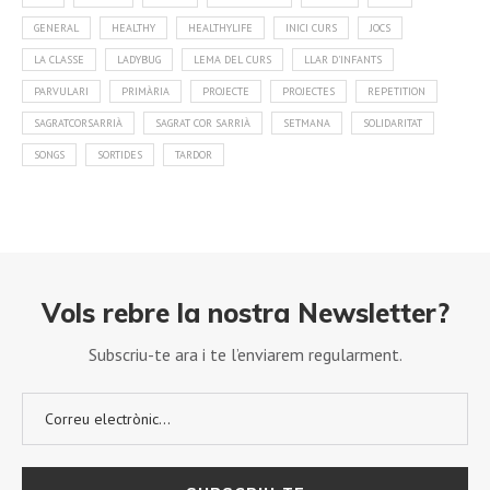
GENERAL
HEALTHY
HEALTHYLIFE
INICI CURS
JOCS
LA CLASSE
LADYBUG
LEMA DEL CURS
LLAR D'INFANTS
PARVULARI
PRIMÀRIA
PROJECTE
PROJECTES
REPETITION
SAGRATCORSARRIÀ
SAGRAT COR SARRIÀ
SETMANA
SOLIDARITAT
SONGS
SORTIDES
TARDOR
Vols rebre la nostra Newsletter?
Subscriu-te ara i te l’enviarem regularment.