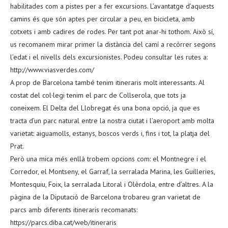
habilitades com a pistes per a fer excursions. L’avantatge d’aquests
camins és que són aptes per circular a peu, en bicicleta, amb
cotxets i amb cadires de rodes. Per tant pot anar-hi tothom. Això sí,
us recomanem mirar primer la distància del camí a recórrer segons
l’edat i el nivells dels excursionistes. Podeu consultar les rutes a:
http://www.viasverdes.com/
A prop de Barcelona també tenim itineraris molt interessants. Al
costat del col·legi tenim el parc de Collserola, que tots ja
coneixem. El Delta del Llobregat és una bona opció, ja que es
tracta d’un parc natural entre la nostra ciutat i l’aeroport amb molta
varietat: aiguamolls, estanys, boscos verds i, fins i tot, la platja del
Prat.
Però una mica més enllà trobem opcions com: el Montnegre i el
Corredor, el Montseny, el Garraf, la serralada Marina, les Guilleries,
Montesquiu, Foix, la serralada Litoral i Olèrdola, entre d’altres. A la
pàgina de la Diputació de Barcelona trobareu gran varietat de
parcs amb diferents itineraris recomanats:
https://parcs.diba.cat/web/itineraris