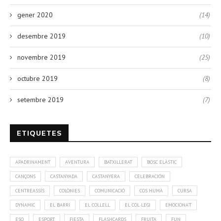
gener 2020
(14)
desembre 2019
(10)
novembre 2019
(25)
octubre 2019
(8)
setembre 2019
(7)
ETIQUETES
APADRINAMENT
AVENTURA
BATXILLERAT
BOSC ELÀSTIC
CANÇONS
CASTANYADA
CASTANYERA
CELEBRACIÓN
CENTREASSÍS
COLÒNIES
COMUNICACIÓ
COS HUMÀ
CURSA
DYNAMIC
EL BARRI
EL COLLELL
EL COL·LEGI
EMOCIONA'T
ESO
ESPORT
FIESTA
FLASHCARDS
FRUITA
FUN