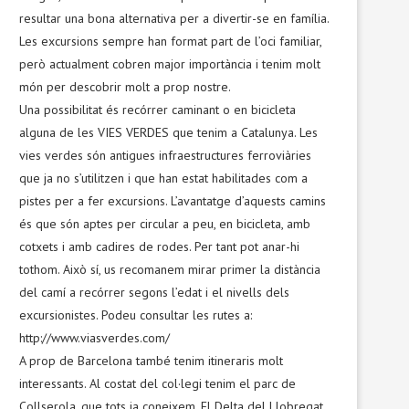
resultar una bona alternativa per a divertir-se en família.
Les excursions sempre han format part de l’oci familiar,
però actualment cobren major importància i tenim molt
món per descobrir molt a prop nostre.
Una possibilitat és recórrer caminant o en bicicleta
alguna de les VIES VERDES que tenim a Catalunya. Les
vies verdes són antigues infraestructures ferroviàries
que ja no s’utilitzen i que han estat habilitades com a
pistes per a fer excursions. L’avantatge d’aquests camins
és que són aptes per circular a peu, en bicicleta, amb
cotxets i amb cadires de rodes. Per tant pot anar-hi
tothom. Això sí, us recomanem mirar primer la distància
del camí a recórrer segons l’edat i el nivells dels
excursionistes. Podeu consultar les rutes a:
http://www.viasverdes.com/
A prop de Barcelona també tenim itineraris molt
interessants. Al costat del col·legi tenim el parc de
Collserola, que tots ja coneixem. El Delta del Llobregat