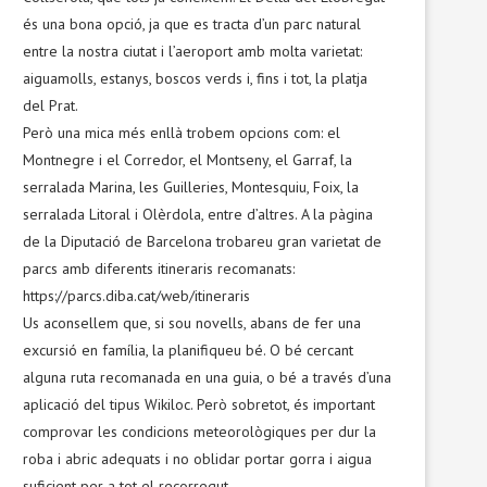
és una bona opció, ja que es tracta d’un parc natural
entre la nostra ciutat i l’aeroport amb molta varietat:
aiguamolls, estanys, boscos verds i, fins i tot, la platja
del Prat.
Però una mica més enllà trobem opcions com: el
Montnegre i el Corredor, el Montseny, el Garraf, la
serralada Marina, les Guilleries, Montesquiu, Foix, la
serralada Litoral i Olèrdola, entre d’altres. A la pàgina
de la Diputació de Barcelona trobareu gran varietat de
parcs amb diferents itineraris recomanats:
https://parcs.diba.cat/web/itineraris
Us aconsellem que, si sou novells, abans de fer una
excursió en família, la planifiqueu bé. O bé cercant
alguna ruta recomanada en una guia, o bé a través d’una
aplicació del tipus Wikiloc. Però sobretot, és important
comprovar les condicions meteorològiques per dur la
roba i abric adequats i no oblidar portar gorra i aigua
suficient per a tot el recorregut.