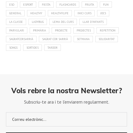
ESO
ESPORT
FIESTA
FLASHCARDS
FRUITA
FUN
GENERAL
HEALTHY
HEALTHYLIFE
INICI CURS
JOCS
LA CLASSE
LADYBUG
LEMA DEL CURS
LLAR D'INFANTS
PARVULARI
PRIMÀRIA
PROJECTE
PROJECTES
REPETITION
SAGRATCORSARRIÀ
SAGRAT COR SARRIÀ
SETMANA
SOLIDARITAT
SONGS
SORTIDES
TARDOR
Vols rebre la nostra Newsletter?
Subscriu-te ara i te l’enviarem regularment.