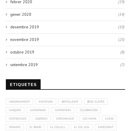
febrer 2020
(19)
gener 2020
(14)
desembre 2019
(10)
novembre 2019
(25)
octubre 2019
(8)
setembre 2019
(7)
ETIQUETES
APADRINAMENT
AVENTURA
BATXILLERAT
BOSC ELÀSTIC
CANÇONS
CASTANYADA
CASTANYERA
CELEBRACIÓN
CENTREASSÍS
COLÒNIES
COMUNICACIÓ
COS HUMÀ
CURSA
DYNAMIC
EL BARRI
EL COLLELL
EL COL·LEGI
EMOCIONA'T