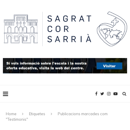
Home
Etiquetes
Publicacions marcades com
"Testimonis"