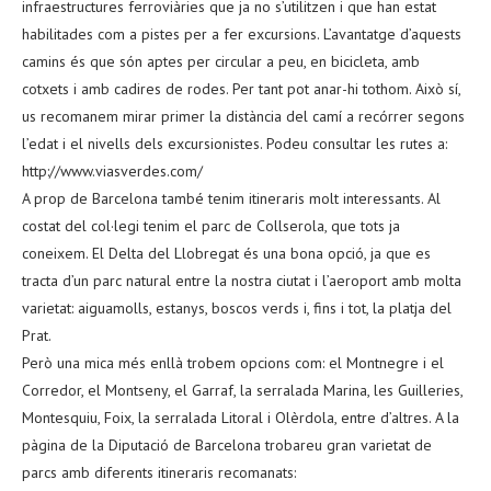
infraestructures ferroviàries que ja no s’utilitzen i que han estat
habilitades com a pistes per a fer excursions. L’avantatge d’aquests
camins és que són aptes per circular a peu, en bicicleta, amb
cotxets i amb cadires de rodes. Per tant pot anar-hi tothom. Això sí,
us recomanem mirar primer la distància del camí a recórrer segons
l’edat i el nivells dels excursionistes. Podeu consultar les rutes a:
http://www.viasverdes.com/
A prop de Barcelona també tenim itineraris molt interessants. Al
costat del col·legi tenim el parc de Collserola, que tots ja
coneixem. El Delta del Llobregat és una bona opció, ja que es
tracta d’un parc natural entre la nostra ciutat i l’aeroport amb molta
varietat: aiguamolls, estanys, boscos verds i, fins i tot, la platja del
Prat.
Però una mica més enllà trobem opcions com: el Montnegre i el
Corredor, el Montseny, el Garraf, la serralada Marina, les Guilleries,
Montesquiu, Foix, la serralada Litoral i Olèrdola, entre d’altres. A la
pàgina de la Diputació de Barcelona trobareu gran varietat de
parcs amb diferents itineraris recomanats: