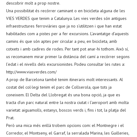
descobrir molt a prop nostre.
Una possibilitat és recórrer caminant o en bicicleta alguna de les
VIES VERDES que tenim a Catalunya. Les vies verdes són antigues
infraestructures ferroviàries que ja no s’utilitzen i que han estat
habilitades com a pistes per a fer excursions. L’avantatge d’aquests
camins és que són aptes per circular a peu, en bicicleta, amb
cotxets i amb cadires de rodes. Per tant pot anar-hi tothom. Això sí,
us recomanem mirar primer la distància del camí a recórrer segons
l’edat i el nivells dels excursionistes. Podeu consultar les rutes a:
http://www.viasverdes.com/
A prop de Barcelona també tenim itineraris molt interessants. Al
costat del col·legi tenim el parc de Collserola, que tots ja
coneixem. El Delta del Llobregat és una bona opció, ja que es
tracta d’un parc natural entre la nostra ciutat i l’aeroport amb molta
varietat: aiguamolls, estanys, boscos verds i, fins i tot, la platja del
Prat.
Però una mica més enllà trobem opcions com: el Montnegre i el
Corredor, el Montseny, el Garraf, la serralada Marina, les Guilleries,