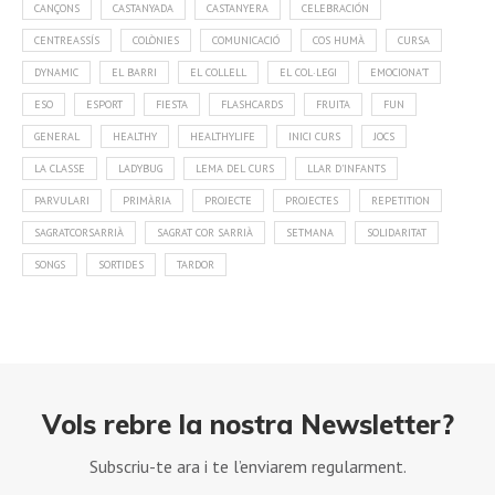
CANÇONS
CASTANYADA
CASTANYERA
CELEBRACIÓN
CENTREASSÍS
COLÒNIES
COMUNICACIÓ
COS HUMÀ
CURSA
DYNAMIC
EL BARRI
EL COLLELL
EL COL·LEGI
EMOCIONA'T
ESO
ESPORT
FIESTA
FLASHCARDS
FRUITA
FUN
GENERAL
HEALTHY
HEALTHYLIFE
INICI CURS
JOCS
LA CLASSE
LADYBUG
LEMA DEL CURS
LLAR D'INFANTS
PARVULARI
PRIMÀRIA
PROJECTE
PROJECTES
REPETITION
SAGRATCORSARRIÀ
SAGRAT COR SARRIÀ
SETMANA
SOLIDARITAT
SONGS
SORTIDES
TARDOR
Vols rebre la nostra Newsletter?
Subscriu-te ara i te l’enviarem regularment.