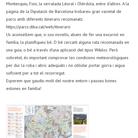
Montesquiu, Foix, la serralada Litoral i Olèrdola, entre d’altres. A la
pàgina de la Diputació de Barcelona trobareu gran varietat de
parcs amb diferents itineraris recomanats:
https://parcs.diba.cat/web/itineraris
Us aconsellem que, si sou novells, abans de fer una excursió en
família, la planifiqueu bé. O bé cercant alguna ruta recomanada en
una guia, o bé a través d’una aplicació del tipus Wikiloc. Però
sobretot, és important comprovar les condicions meteorològiques
per dur la roba i abric adequats i no oblidar portar gorra i aigua
suficient per a tot el recorregut.
Esperem que gaudiu molt del nostre entorn i passeu bones
estones en família!