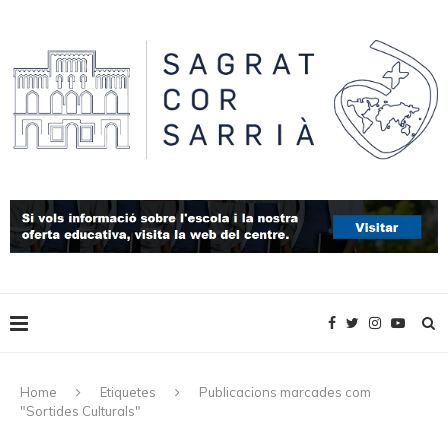
Home
Etiquetes
Publicacions marcades com
"Sortides Culturals"