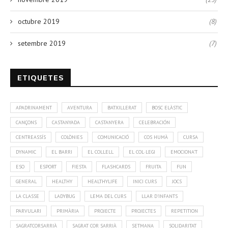
octubre 2019
(8)
setembre 2019
(7)
ETIQUETES
APADRINAMENT
AVENTURA
BATXILLERAT
BOSC ELÀSTIC
CANÇONS
CASTANYADA
CASTANYERA
CELEBRACIÓN
CENTREASSÍS
COLÒNIES
COMUNICACIÓ
COS HUMÀ
CURSA
DYNAMIC
EL BARRI
EL COLLELL
EL COL·LEGI
EMOCIONA'T
ESO
ESPORT
FIESTA
FLASHCARDS
FRUITA
FUN
GENERAL
HEALTHY
HEALTHYLIFE
INICI CURS
JOCS
LA CLASSE
LADYBUG
LEMA DEL CURS
LLAR D'INFANTS
PARVULARI
PRIMÀRIA
PROJECTE
PROJECTES
REPETITION
SAGRATCORSARRIÀ
SAGRAT COR SARRIÀ
SETMANA
SOLIDARITAT