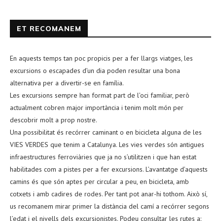
ET RECOMANEM
En aquests temps tan poc propicis per a fer llargs viatges, les
excursions o escapades d’un dia poden resultar una bona
alternativa per a divertir-se en família.
Les excursions sempre han format part de l’oci familiar, però
actualment cobren major importància i tenim molt món per
descobrir molt a prop nostre.
Una possibilitat és recórrer caminant o en bicicleta alguna de les
VIES VERDES que tenim a Catalunya. Les vies verdes són antigues
infraestructures ferroviàries que ja no s’utilitzen i que han estat
habilitades com a pistes per a fer excursions. L’avantatge d’aquests
camins és que són aptes per circular a peu, en bicicleta, amb
cotxets i amb cadires de rodes. Per tant pot anar-hi tothom. Això sí,
us recomanem mirar primer la distància del camí a recórrer segons
l’edat i el nivells dels excursionistes. Podeu consultar les rutes a: