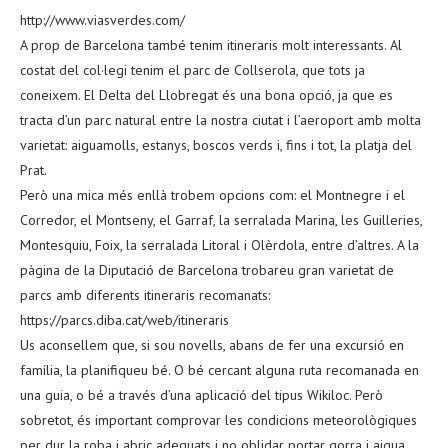
http://www.viasverdes.com/
A prop de Barcelona també tenim itineraris molt interessants. Al
costat del col·legi tenim el parc de Collserola, que tots ja
coneixem. El Delta del Llobregat és una bona opció, ja que es
tracta d’un parc natural entre la nostra ciutat i l’aeroport amb molta
varietat: aiguamolls, estanys, boscos verds i, fins i tot, la platja del
Prat.
Però una mica més enllà trobem opcions com: el Montnegre i el
Corredor, el Montseny, el Garraf, la serralada Marina, les Guilleries,
Montesquiu, Foix, la serralada Litoral i Olèrdola, entre d’altres. A la
pàgina de la Diputació de Barcelona trobareu gran varietat de
parcs amb diferents itineraris recomanats:
https://parcs.diba.cat/web/itineraris
Us aconsellem que, si sou novells, abans de fer una excursió en
família, la planifiqueu bé. O bé cercant alguna ruta recomanada en
una guia, o bé a través d’una aplicació del tipus Wikiloc. Però
sobretot, és important comprovar les condicions meteorològiques
per dur la roba i abric adequats i no oblidar portar gorra i aigua