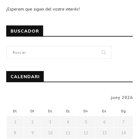
¡Esperem que siguin del vostre interès!
BUSCADOR
CALENDARI
juny 2026
Dl
Dt
Dc
Dj
Dv
Ds
Dg
1
2
3
4
5
6
7
8
9
10
11
12
13
14