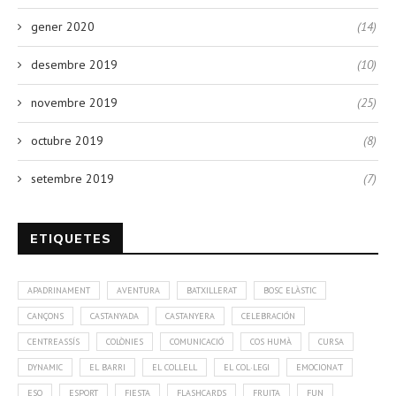
gener 2020
(14)
desembre 2019
(10)
novembre 2019
(25)
octubre 2019
(8)
setembre 2019
(7)
ETIQUETES
APADRINAMENT
AVENTURA
BATXILLERAT
BOSC ELÀSTIC
CANÇONS
CASTANYADA
CASTANYERA
CELEBRACIÓN
CENTREASSÍS
COLÒNIES
COMUNICACIÓ
COS HUMÀ
CURSA
DYNAMIC
EL BARRI
EL COLLELL
EL COL·LEGI
EMOCIONA'T
ESO
ESPORT
FIESTA
FLASHCARDS
FRUITA
FUN