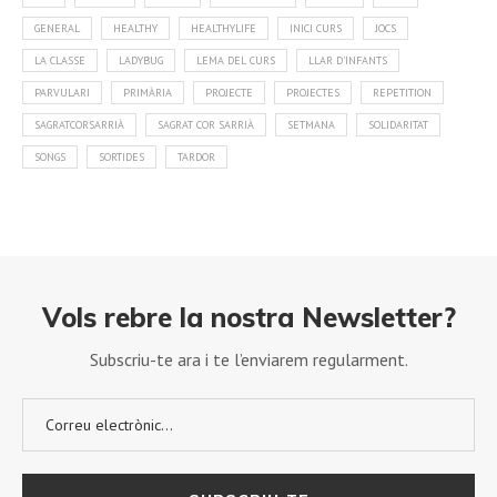
GENERAL
HEALTHY
HEALTHYLIFE
INICI CURS
JOCS
LA CLASSE
LADYBUG
LEMA DEL CURS
LLAR D'INFANTS
PARVULARI
PRIMÀRIA
PROJECTE
PROJECTES
REPETITION
SAGRATCORSARRIÀ
SAGRAT COR SARRIÀ
SETMANA
SOLIDARITAT
SONGS
SORTIDES
TARDOR
Vols rebre la nostra Newsletter?
Subscriu-te ara i te l’enviarem regularment.