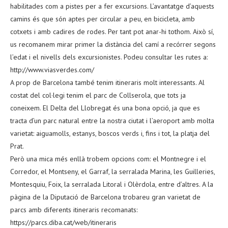
habilitades com a pistes per a fer excursions. L’avantatge d’aquests
camins és que són aptes per circular a peu, en bicicleta, amb
cotxets i amb cadires de rodes. Per tant pot anar-hi tothom. Això sí,
us recomanem mirar primer la distància del camí a recórrer segons
l’edat i el nivells dels excursionistes. Podeu consultar les rutes a:
http://www.viasverdes.com/
A prop de Barcelona també tenim itineraris molt interessants. Al
costat del col·legi tenim el parc de Collserola, que tots ja
coneixem. El Delta del Llobregat és una bona opció, ja que es
tracta d’un parc natural entre la nostra ciutat i l’aeroport amb molta
varietat: aiguamolls, estanys, boscos verds i, fins i tot, la platja del
Prat.
Però una mica més enllà trobem opcions com: el Montnegre i el
Corredor, el Montseny, el Garraf, la serralada Marina, les Guilleries,
Montesquiu, Foix, la serralada Litoral i Olèrdola, entre d’altres. A la
pàgina de la Diputació de Barcelona trobareu gran varietat de
parcs amb diferents itineraris recomanats:
https://parcs.diba.cat/web/itineraris