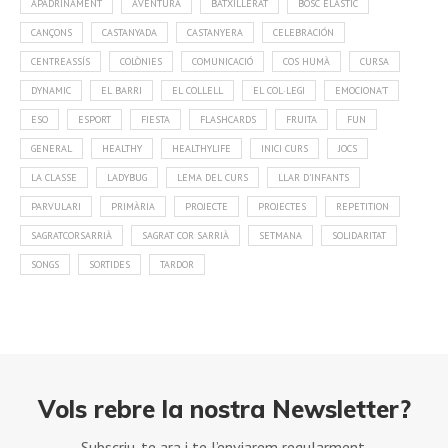
APADRINAMENT
AVENTURA
BATXILLERAT
BOSC ELÀSTIC
CANÇONS
CASTANYADA
CASTANYERA
CELEBRACIÓN
CENTREASSÍS
COLÒNIES
COMUNICACIÓ
COS HUMÀ
CURSA
DYNAMIC
EL BARRI
EL COLLELL
EL COL·LEGI
EMOCIONA'T
ESO
ESPORT
FIESTA
FLASHCARDS
FRUITA
FUN
GENERAL
HEALTHY
HEALTHYLIFE
INICI CURS
JOCS
LA CLASSE
LADYBUG
LEMA DEL CURS
LLAR D'INFANTS
PARVULARI
PRIMÀRIA
PROJECTE
PROJECTES
REPETITION
SAGRATCORSARRIÀ
SAGRAT COR SARRIÀ
SETMANA
SOLIDARITAT
SONGS
SORTIDES
TARDOR
Vols rebre la nostra Newsletter?
Subscriu-te ara i te l’enviarem regularment.