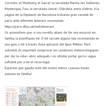
Corredor, el Montseny, el Garraf, la serralada Marina, les Guilleries,
Montesquiu, Foix, la serralada Litoral i Olèrdola, entre d’altres. A la
pàgina de la Diputació de Barcelona trobareu gran varietat de
parcs amb diferents itineraris recomanats:
https://parcs.diba.cat/web/itineraris
Us aconsellem que, si sou novells, abans de fer una excursió en
família, la planifiqueu bé. O bé cercant alguna ruta recomanada en
una guia, o bé a través d’una aplicació del tipus Wikiloc. Però
sobretot, és important comprovar les condicions meteorològiques
per dur la roba i abric adequats i no oblidar portar gorra i aigua
suficient per a tot el recorregut.
Esperem que gaudiu molt del nostre entorn i passeu bones
estones en família!