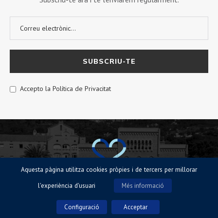
Accepto la Política de Privacitat
Aquesta pàgina utilitza cookies pròpies i de tercers per millorar
l'experiència d'usuari
Més informació
© Sagrat Cor de Sarrià 2023 |
Avisos legals
|
Política de Cookies
|
Política
de privacitat
Configuració
Acceptar