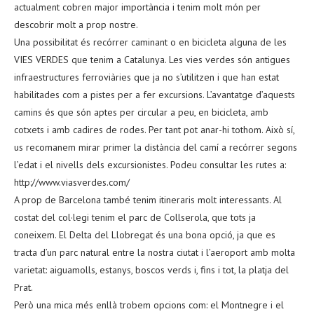
actualment cobren major importància i tenim molt món per
descobrir molt a prop nostre.
Una possibilitat és recórrer caminant o en bicicleta alguna de les
VIES VERDES que tenim a Catalunya. Les vies verdes són antigues
infraestructures ferroviàries que ja no s’utilitzen i que han estat
habilitades com a pistes per a fer excursions. L’avantatge d’aquests
camins és que són aptes per circular a peu, en bicicleta, amb
cotxets i amb cadires de rodes. Per tant pot anar-hi tothom. Això sí,
us recomanem mirar primer la distància del camí a recórrer segons
l’edat i el nivells dels excursionistes. Podeu consultar les rutes a:
http://www.viasverdes.com/
A prop de Barcelona també tenim itineraris molt interessants. Al
costat del col·legi tenim el parc de Collserola, que tots ja
coneixem. El Delta del Llobregat és una bona opció, ja que es
tracta d’un parc natural entre la nostra ciutat i l’aeroport amb molta
varietat: aiguamolls, estanys, boscos verds i, fins i tot, la platja del
Prat.
Però una mica més enllà trobem opcions com: el Montnegre i el