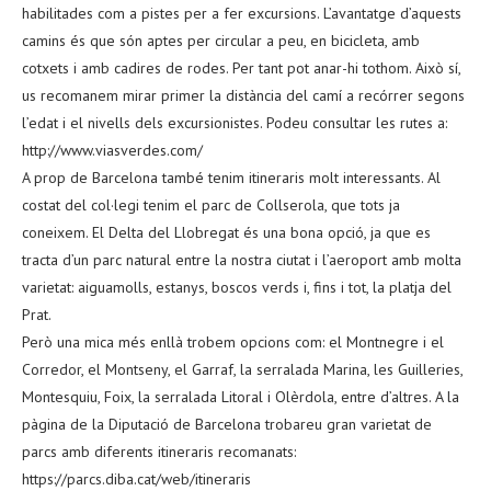
habilitades com a pistes per a fer excursions. L’avantatge d’aquests
camins és que són aptes per circular a peu, en bicicleta, amb
cotxets i amb cadires de rodes. Per tant pot anar-hi tothom. Això sí,
us recomanem mirar primer la distància del camí a recórrer segons
l’edat i el nivells dels excursionistes. Podeu consultar les rutes a:
http://www.viasverdes.com/
A prop de Barcelona també tenim itineraris molt interessants. Al
costat del col·legi tenim el parc de Collserola, que tots ja
coneixem. El Delta del Llobregat és una bona opció, ja que es
tracta d’un parc natural entre la nostra ciutat i l’aeroport amb molta
varietat: aiguamolls, estanys, boscos verds i, fins i tot, la platja del
Prat.
Però una mica més enllà trobem opcions com: el Montnegre i el
Corredor, el Montseny, el Garraf, la serralada Marina, les Guilleries,
Montesquiu, Foix, la serralada Litoral i Olèrdola, entre d’altres. A la
pàgina de la Diputació de Barcelona trobareu gran varietat de
parcs amb diferents itineraris recomanats:
https://parcs.diba.cat/web/itineraris