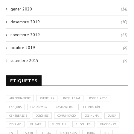
gener 2020
(14)
desembre 2019
(10)
novembre 2019
(25)
octubre 2019
(8)
setembre 2019
(7)
ETIQUETES
APADRINAMENT
AVENTURA
BATXILLERAT
BOSC ELÀSTIC
CANÇONS
CASTANYADA
CASTANYERA
CELEBRACIÓN
CENTREASSÍS
COLÒNIES
COMUNICACIÓ
COS HUMÀ
CURSA
DYNAMIC
EL BARRI
EL COLLELL
EL COL·LEGI
EMOCIONA'T
ESO
ESPORT
FIESTA
FLASHCARDS
FRUITA
FUN