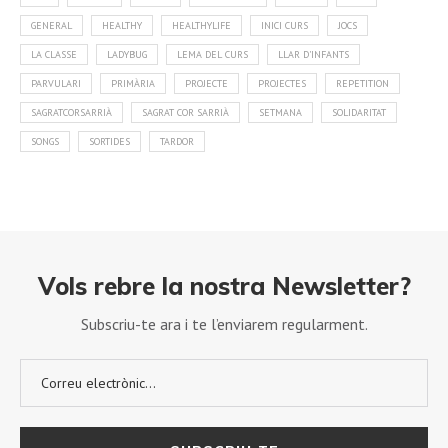
GENERAL
HEALTHY
HEALTHYLIFE
INICI CURS
JOCS
LA CLASSE
LADYBUG
LEMA DEL CURS
LLAR D'INFANTS
PARVULARI
PRIMÀRIA
PROJECTE
PROJECTES
REPETITION
SAGRATCORSARRIÀ
SAGRAT COR SARRIÀ
SETMANA
SOLIDARITAT
SONGS
SORTIDES
TARDOR
Vols rebre la nostra Newsletter?
Subscriu-te ara i te l’enviarem regularment.