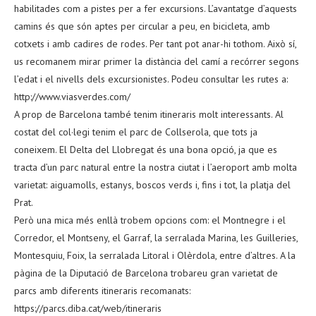
habilitades com a pistes per a fer excursions. L’avantatge d’aquests
camins és que són aptes per circular a peu, en bicicleta, amb
cotxets i amb cadires de rodes. Per tant pot anar-hi tothom. Això sí,
us recomanem mirar primer la distància del camí a recórrer segons
l’edat i el nivells dels excursionistes. Podeu consultar les rutes a:
http://www.viasverdes.com/
A prop de Barcelona també tenim itineraris molt interessants. Al
costat del col·legi tenim el parc de Collserola, que tots ja
coneixem. El Delta del Llobregat és una bona opció, ja que es
tracta d’un parc natural entre la nostra ciutat i l’aeroport amb molta
varietat: aiguamolls, estanys, boscos verds i, fins i tot, la platja del
Prat.
Però una mica més enllà trobem opcions com: el Montnegre i el
Corredor, el Montseny, el Garraf, la serralada Marina, les Guilleries,
Montesquiu, Foix, la serralada Litoral i Olèrdola, entre d’altres. A la
pàgina de la Diputació de Barcelona trobareu gran varietat de
parcs amb diferents itineraris recomanats:
https://parcs.diba.cat/web/itineraris