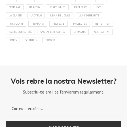
GENERAL
HEALTHY
HEALTHYLIFE
INICI CURS
JOCS
LA CLASSE
LADYBUG
LEMA DEL CURS
LLAR D'INFANTS
PARVULARI
PRIMÀRIA
PROJECTE
PROJECTES
REPETITION
SAGRATCORSARRIÀ
SAGRAT COR SARRIÀ
SETMANA
SOLIDARITAT
SONGS
SORTIDES
TARDOR
Vols rebre la nostra Newsletter?
Subscriu-te ara i te l’enviarem regularment.