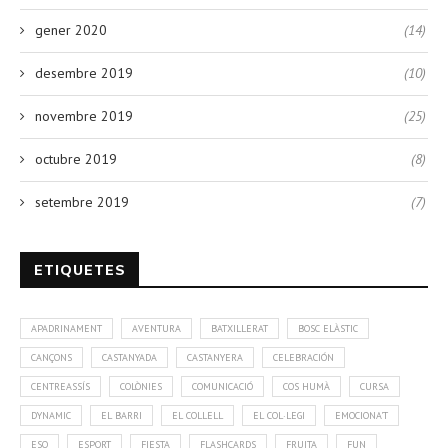
gener 2020
(14)
desembre 2019
(10)
novembre 2019
(25)
octubre 2019
(8)
setembre 2019
(7)
ETIQUETES
APADRINAMENT
AVENTURA
BATXILLERAT
BOSC ELÀSTIC
CANÇONS
CASTANYADA
CASTANYERA
CELEBRACIÓN
CENTREASSÍS
COLÒNIES
COMUNICACIÓ
COS HUMÀ
CURSA
DYNAMIC
EL BARRI
EL COLLELL
EL COL·LEGI
EMOCIONA'T
ESO
ESPORT
FIESTA
FLASHCARDS
FRUITA
FUN