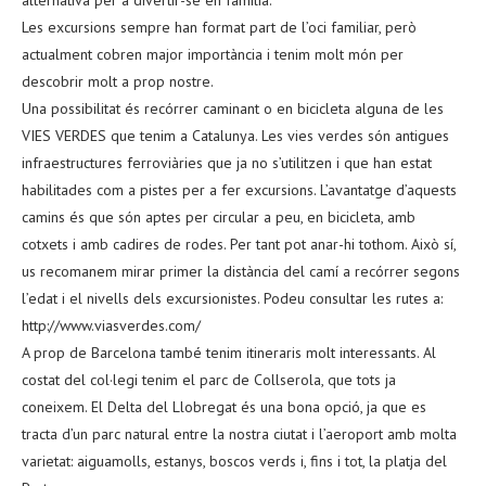
alternativa per a divertir-se en família.
Les excursions sempre han format part de l’oci familiar, però
actualment cobren major importància i tenim molt món per
descobrir molt a prop nostre.
Una possibilitat és recórrer caminant o en bicicleta alguna de les
VIES VERDES que tenim a Catalunya. Les vies verdes són antigues
infraestructures ferroviàries que ja no s’utilitzen i que han estat
habilitades com a pistes per a fer excursions. L’avantatge d’aquests
camins és que són aptes per circular a peu, en bicicleta, amb
cotxets i amb cadires de rodes. Per tant pot anar-hi tothom. Això sí,
us recomanem mirar primer la distància del camí a recórrer segons
l’edat i el nivells dels excursionistes. Podeu consultar les rutes a:
http://www.viasverdes.com/
A prop de Barcelona també tenim itineraris molt interessants. Al
costat del col·legi tenim el parc de Collserola, que tots ja
coneixem. El Delta del Llobregat és una bona opció, ja que es
tracta d’un parc natural entre la nostra ciutat i l’aeroport amb molta
varietat: aiguamolls, estanys, boscos verds i, fins i tot, la platja del