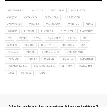
APADRINAMENT
AVENTURA
BATXILLERAT
BOSC ELÀSTIC
CANÇONS
CASTANYADA
CASTANYERA
CELEBRACIÓN
CENTREASSÍS
COLÒNIES
COMUNICACIÓ
COS HUMÀ
CURSA
DYNAMIC
EL BARRI
EL COLLELL
EL COL·LEGI
EMOCIONA'T
ESO
ESPORT
FIESTA
FLASHCARDS
FRUITA
FUN
GENERAL
HEALTHY
HEALTHYLIFE
INICI CURS
JOCS
LA CLASSE
LADYBUG
LEMA DEL CURS
LLAR D'INFANTS
PARVULARI
PRIMÀRIA
PROJECTE
PROJECTES
REPETITION
SAGRATCORSARRIÀ
SAGRAT COR SARRIÀ
SETMANA
SOLIDARITAT
SONGS
SORTIDES
TARDOR