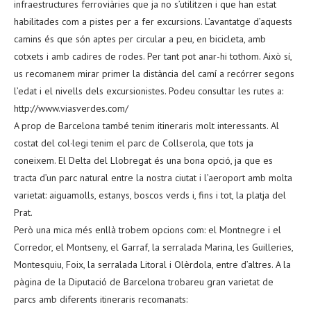
infraestructures ferroviàries que ja no s’utilitzen i que han estat
habilitades com a pistes per a fer excursions. L’avantatge d’aquests
camins és que són aptes per circular a peu, en bicicleta, amb
cotxets i amb cadires de rodes. Per tant pot anar-hi tothom. Això sí,
us recomanem mirar primer la distància del camí a recórrer segons
l’edat i el nivells dels excursionistes. Podeu consultar les rutes a:
http://www.viasverdes.com/
A prop de Barcelona també tenim itineraris molt interessants. Al
costat del col·legi tenim el parc de Collserola, que tots ja
coneixem. El Delta del Llobregat és una bona opció, ja que es
tracta d’un parc natural entre la nostra ciutat i l’aeroport amb molta
varietat: aiguamolls, estanys, boscos verds i, fins i tot, la platja del
Prat.
Però una mica més enllà trobem opcions com: el Montnegre i el
Corredor, el Montseny, el Garraf, la serralada Marina, les Guilleries,
Montesquiu, Foix, la serralada Litoral i Olèrdola, entre d’altres. A la
pàgina de la Diputació de Barcelona trobareu gran varietat de
parcs amb diferents itineraris recomanats: