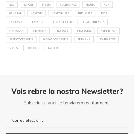
ESO
ESPORT
FIESTA
FLASHCARDS
FRUITA
FUN
GENERAL
HEALTHY
HEALTHYLIFE
INICI CURS
JOCS
LA CLASSE
LADYBUG
LEMA DEL CURS
LLAR D'INFANTS
PARVULARI
PRIMÀRIA
PROJECTE
PROJECTES
REPETITION
SAGRATCORSARRIÀ
SAGRAT COR SARRIÀ
SETMANA
SOLIDARITAT
SONGS
SORTIDES
TARDOR
Vols rebre la nostra Newsletter?
Subscriu-te ara i te l’enviarem regularment.