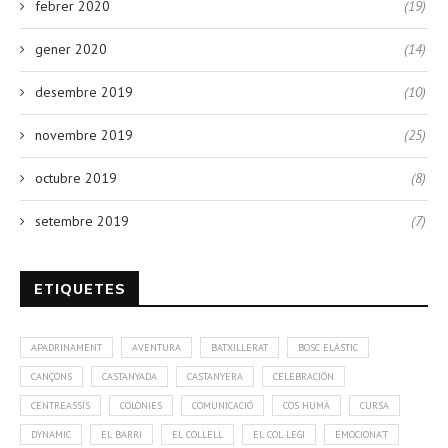
febrer 2020
(19)
gener 2020
(14)
desembre 2019
(10)
novembre 2019
(25)
octubre 2019
(8)
setembre 2019
(7)
ETIQUETES
APADRINAMENT
AVENTURA
BATXILLERAT
BOSC ELÀSTIC
CANÇONS
CASTANYADA
CASTANYERA
CELEBRACIÓN
CENTREASSÍS
COLÒNIES
COMUNICACIÓ
COS HUMÀ
CURSA
DYNAMIC
EL BARRI
EL COLLELL
EL COL·LEGI
EMOCIONA'T