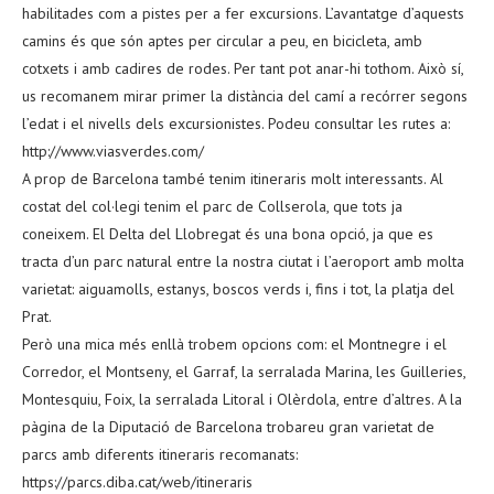
habilitades com a pistes per a fer excursions. L’avantatge d’aquests
camins és que són aptes per circular a peu, en bicicleta, amb
cotxets i amb cadires de rodes. Per tant pot anar-hi tothom. Això sí,
us recomanem mirar primer la distància del camí a recórrer segons
l’edat i el nivells dels excursionistes. Podeu consultar les rutes a:
http://www.viasverdes.com/
A prop de Barcelona també tenim itineraris molt interessants. Al
costat del col·legi tenim el parc de Collserola, que tots ja
coneixem. El Delta del Llobregat és una bona opció, ja que es
tracta d’un parc natural entre la nostra ciutat i l’aeroport amb molta
varietat: aiguamolls, estanys, boscos verds i, fins i tot, la platja del
Prat.
Però una mica més enllà trobem opcions com: el Montnegre i el
Corredor, el Montseny, el Garraf, la serralada Marina, les Guilleries,
Montesquiu, Foix, la serralada Litoral i Olèrdola, entre d’altres. A la
pàgina de la Diputació de Barcelona trobareu gran varietat de
parcs amb diferents itineraris recomanats:
https://parcs.diba.cat/web/itineraris