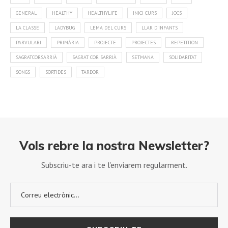
GENERAL
HEALTHY
HEALTHYLIFE
INICI CURS
JOCS
LA CLASSE
LADYBUG
LEMA DEL CURS
LLAR D'INFANTS
PARVULARI
PRIMÀRIA
PROJECTE
PROJECTES
REPETITION
SAGRATCORSARRIÀ
SAGRAT COR SARRIÀ
SETMANA
SOLIDARITAT
SONGS
SORTIDES
TARDOR
Vols rebre la nostra Newsletter?
Subscriu-te ara i te l’enviarem regularment.