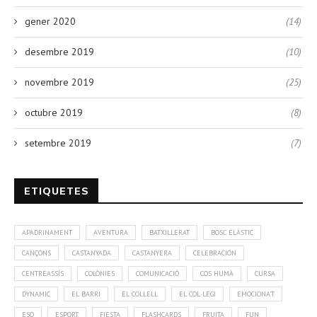
gener 2020
(14)
desembre 2019
(10)
novembre 2019
(25)
octubre 2019
(8)
setembre 2019
(7)
ETIQUETES
APADRINAMENT
AVENTURA
BATXILLERAT
BOSC ELÀSTIC
CANÇONS
CASTANYADA
CASTANYERA
CELEBRACIÓN
CENTREASSÍS
COLÒNIES
COMUNICACIÓ
COS HUMÀ
CURSA
DYNAMIC
EL BARRI
EL COLLELL
EL COL·LEGI
EMOCIONA'T
ESO
ESPORT
FIESTA
FLASHCARDS
FRUITA
FUN