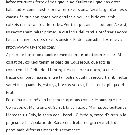
infraestructures ferroviàries que ja no s’utilitzen i que han estat
habilitades com a pistes per a fer excursions. L’avantatge d’aquests
camins és que són aptes per circular a peu, en bicicleta, amb
cotxets i amb cadires de rodes. Per tant pot anar-hi tothom. Això sí,
us recomanem mirar primer la distància del camí a recórrer segons
l’edat i el nivells dels excursionistes. Podeu consultar les rutes a:
http://www.viasverdes.com/
A prop de Barcelona també tenim itineraris molt interessants. Al
costat del col·legi tenim el parc de Collserola, que tots ja
coneixem. El Delta del Llobregat és una bona opció, ja que es
tracta d’un parc natural entre la nostra ciutat i l’aeroport amb molta
varietat: aiguamolls, estanys, boscos verds i, fins i tot, la platja del
Prat.
Però una mica més enllà trobem opcions com: el Montnegre i el
Corredor, el Montseny, el Garraf, la serralada Marina, les Guilleries,
Montesquiu, Foix, la serralada Litoral i Olèrdola, entre d’altres. A la
pàgina de la Diputació de Barcelona trobareu gran varietat de
parcs amb diferents itineraris recomanats: