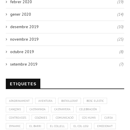
febrer 2020
(19)
gener 2020
(14)
desembre 2019
(10)
novembre 2019
(25)
octubre 2019
(8)
setembre 2019
(7)
ETIQUETES
APADRINAMENT
AVENTURA
BATXILLERAT
BOSC ELÀSTIC
CANÇONS
CASTANYADA
CASTANYERA
CELEBRACIÓN
CENTREASSÍS
COLÒNIES
COMUNICACIÓ
COS HUMÀ
CURSA
DYNAMIC
EL BARRI
EL COLLELL
EL COL·LEGI
EMOCIONA'T