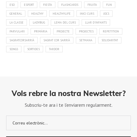
ESO
ESPORT
FIESTA
FLASHCARDS
FRUITA
FUN
GENERAL
HEALTHY
HEALTHYLIFE
INICI CURS
JOCS
LA CLASSE
LADYBUG
LEMA DEL CURS
LLAR D'INFANTS
PARVULARI
PRIMÀRIA
PROJECTE
PROJECTES
REPETITION
SAGRATCORSARRIÀ
SAGRAT COR SARRIÀ
SETMANA
SOLIDARITAT
SONGS
SORTIDES
TARDOR
Vols rebre la nostra Newsletter?
Subscriu-te ara i te l’enviarem regularment.