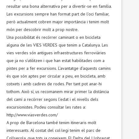
resultar una bona alternativa per a divertir-se en família.
Les excursions sempre han format part de l’oci familiar,
però actualment cobren major importància i tenim molt
món per descobrir molt a prop nostre.
Una possibilitat és recórrer caminant o en bicicleta
alguna de les VIES VERDES que tenim a Catalunya. Les
vies verdes són antigues infraestructures ferroviàries
que ja no s’utilitzen i que han estat habilitades com a
pistes per a fer excursions. L’avantatge d’aquests camins
és que són aptes per circular a peu, en bicicleta, amb
cotxets i amb cadires de rodes. Per tant pot anar-hi
tothom. Això sí, us recomanem mirar primer la distància
del camí a recórrer segons l’edat i el nivells dels
excursionistes. Podeu consultar les rutes a:
http://www.viasverdes.com/
A prop de Barcelona també tenim itineraris molt
interessants. Al costat del col·legi tenim el parc de
Collserola, que tots ja coneixem. El Delta del Llobregat