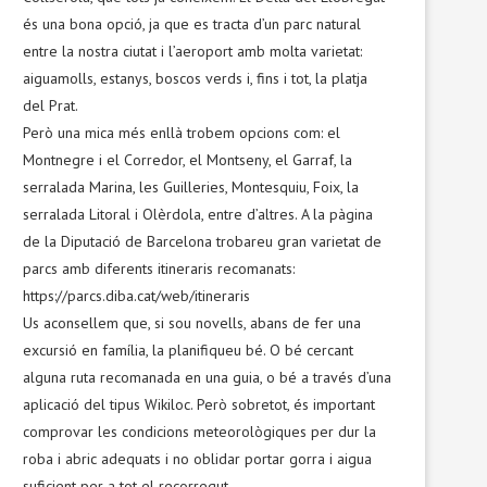
és una bona opció, ja que es tracta d’un parc natural
entre la nostra ciutat i l’aeroport amb molta varietat:
aiguamolls, estanys, boscos verds i, fins i tot, la platja
del Prat.
Però una mica més enllà trobem opcions com: el
Montnegre i el Corredor, el Montseny, el Garraf, la
serralada Marina, les Guilleries, Montesquiu, Foix, la
serralada Litoral i Olèrdola, entre d’altres. A la pàgina
de la Diputació de Barcelona trobareu gran varietat de
parcs amb diferents itineraris recomanats:
https://parcs.diba.cat/web/itineraris
Us aconsellem que, si sou novells, abans de fer una
excursió en família, la planifiqueu bé. O bé cercant
alguna ruta recomanada en una guia, o bé a través d’una
aplicació del tipus Wikiloc. Però sobretot, és important
comprovar les condicions meteorològiques per dur la
roba i abric adequats i no oblidar portar gorra i aigua
suficient per a tot el recorregut.