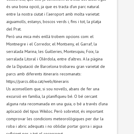
és una bona opció, ja que es tracta d’un parc natural
entre la nostra ciutat i l’aeroport amb molta varietat:
aiguamolls, estanys, boscos verds i, fins i tot, la platja
del Prat.
Però una mica més enllà trobem opcions com: el
Montnegre i el Corredor, el Montseny, el Garraf, la
serralada Marina, les Guilleries, Montesquiu, Foix, la
serralada Litoral i Olèrdola, entre d’altres. A la pàgina
de la Diputació de Barcelona trobareu gran varietat de
parcs amb diferents itineraris recomanats:
https://parcs.diba.cat/web/itineraris
Us aconsellem que, si sou novells, abans de fer una
excursió en família, la planifiqueu bé. O bé cercant
alguna ruta recomanada en una guia, o bé a través d’una
aplicació del tipus Wikiloc. Però sobretot, és important
comprovar les condicions meteorològiques per dur la
roba i abric adequats i no oblidar portar gorra i aigua
suficient per a tot el recorregut.