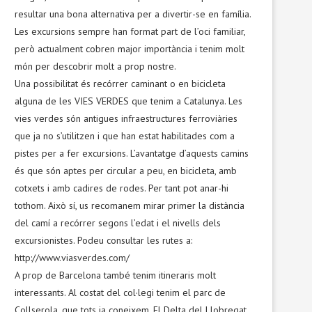
resultar una bona alternativa per a divertir-se en família.
Les excursions sempre han format part de l’oci familiar,
però actualment cobren major importància i tenim molt
món per descobrir molt a prop nostre.
Una possibilitat és recórrer caminant o en bicicleta
alguna de les VIES VERDES que tenim a Catalunya. Les
vies verdes són antigues infraestructures ferroviàries
que ja no s’utilitzen i que han estat habilitades com a
pistes per a fer excursions. L’avantatge d’aquests camins
és que són aptes per circular a peu, en bicicleta, amb
cotxets i amb cadires de rodes. Per tant pot anar-hi
tothom. Això sí, us recomanem mirar primer la distància
del camí a recórrer segons l’edat i el nivells dels
excursionistes. Podeu consultar les rutes a:
http://www.viasverdes.com/
A prop de Barcelona també tenim itineraris molt
interessants. Al costat del col·legi tenim el parc de
Collserola, que tots ja coneixem. El Delta del Llobregat