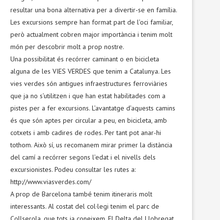
resultar una bona alternativa per a divertir-se en família.
Les excursions sempre han format part de l’oci familiar,
però actualment cobren major importància i tenim molt
món per descobrir molt a prop nostre.
Una possibilitat és recórrer caminant o en bicicleta
alguna de les VIES VERDES que tenim a Catalunya. Les
vies verdes són antigues infraestructures ferroviàries
que ja no s’utilitzen i que han estat habilitades com a
pistes per a fer excursions. L’avantatge d’aquests camins
és que són aptes per circular a peu, en bicicleta, amb
cotxets i amb cadires de rodes. Per tant pot anar-hi
tothom. Això sí, us recomanem mirar primer la distància
del camí a recórrer segons l’edat i el nivells dels
excursionistes. Podeu consultar les rutes a:
http://www.viasverdes.com/
A prop de Barcelona també tenim itineraris molt
interessants. Al costat del col·legi tenim el parc de
Collserola, que tots ja coneixem. El Delta del Llobregat