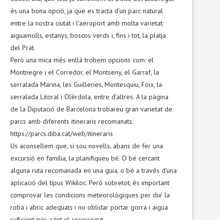
és una bona opció, ja que es tracta d’un parc natural
entre la nostra ciutat i l’aeroport amb molta varietat:
aiguamolls, estanys, boscos verds i, fins i tot, la platja
del Prat.
Però una mica més enllà trobem opcions com: el
Montnegre i el Corredor, el Montseny, el Garraf, la
serralada Marina, les Guilleries, Montesquiu, Foix, la
serralada Litoral i Olèrdola, entre d’altres. A la pàgina
de la Diputació de Barcelona trobareu gran varietat de
parcs amb diferents itineraris recomanats:
https://parcs.diba.cat/web/itineraris
Us aconsellem que, si sou novells, abans de fer una
excursió en família, la planifiqueu bé. O bé cercant
alguna ruta recomanada en una guia, o bé a través d’una
aplicació del tipus Wikiloc. Però sobretot, és important
comprovar les condicions meteorològiques per dur la
roba i abric adequats i no oblidar portar gorra i aigua
suficient per a tot el recorregut.