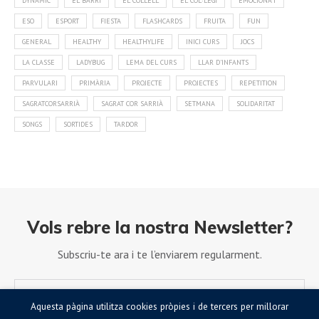
DYNAMIC
EL BARRI
EL COLLELL
EL COL·LEGI
EMOCIONA'T
ESO
ESPORT
FIESTA
FLASHCARDS
FRUITA
FUN
GENERAL
HEALTHY
HEALTHYLIFE
INICI CURS
JOCS
LA CLASSE
LADYBUG
LEMA DEL CURS
LLAR D'INFANTS
PARVULARI
PRIMÀRIA
PROJECTE
PROJECTES
REPETITION
SAGRATCORSARRIÀ
SAGRAT COR SARRIÀ
SETMANA
SOLIDARITAT
SONGS
SORTIDES
TARDOR
Vols rebre la nostra Newsletter?
Subscriu-te ara i te l’enviarem regularment.
Aquesta pàgina utilitza cookies pròpies i de tercers per millorar