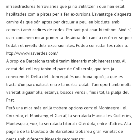
infraestructures ferroviàries que ja no s’utilitzen i que han estat
habilitades com a pistes per a fer excursions. L’avantatge d’aquests
camins és que són aptes per circular a peu, en bicicleta, amb
cotxets i amb cadires de rodes. Per tant pot anar-hi tothom. Això sí,
us recomanem mirar primer la distància del camí a recórrer segons
l’edat i el nivells dels excursionistes. Podeu consultar les rutes a:
http://www.viasverdes.com/
A prop de Barcelona també tenim itineraris molt interessants. Al
costat del col·legi tenim el parc de Collserola, que tots ja
coneixem. El Delta del Llobregat és una bona opció, ja que es
tracta d’un parc natural entre la nostra ciutat i l’aeroport amb molta
varietat: aiguamolls, estanys, boscos verds i, fins i tot, la platja del
Prat.
Però una mica més enllà trobem opcions com: el Montnegre i el
Corredor, el Montseny, el Garraf, la serralada Marina, les Guilleries,
Montesquiu, Foix, la serralada Litoral i Olèrdola, entre d’altres. A la
pàgina de la Diputació de Barcelona trobareu gran varietat de
parcs amb diferents itineraris recomanats: