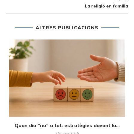
La religió en família
ALTRES PUBLICACIONS
Quan diu “no” a tot: estratègies davant la...
E
26 maig, 2026