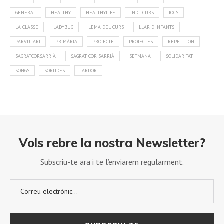
GENERAL
HEALTHY
HEALTHYLIFE
INICI CURS
JOCS
LA CLASSE
LADYBUG
LEMA DEL CURS
LLAR D'INFANTS
PARVULARI
PRIMÀRIA
PROJECTE
PROJECTES
REPETITION
SAGRATCORSARRIÀ
SAGRAT COR SARRIÀ
SETMANA
SOLIDARITAT
SONGS
SORTIDES
TARDOR
Vols rebre la nostra Newsletter?
Subscriu-te ara i te l’enviarem regularment.