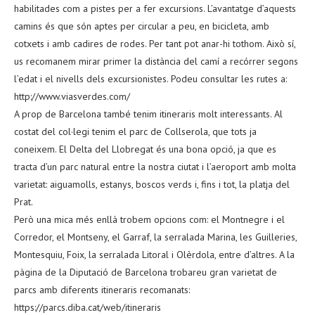
habilitades com a pistes per a fer excursions. L’avantatge d’aquests
camins és que són aptes per circular a peu, en bicicleta, amb
cotxets i amb cadires de rodes. Per tant pot anar-hi tothom. Això sí,
us recomanem mirar primer la distància del camí a recórrer segons
l’edat i el nivells dels excursionistes. Podeu consultar les rutes a:
http://www.viasverdes.com/
A prop de Barcelona també tenim itineraris molt interessants. Al
costat del col·legi tenim el parc de Collserola, que tots ja
coneixem. El Delta del Llobregat és una bona opció, ja que es
tracta d’un parc natural entre la nostra ciutat i l’aeroport amb molta
varietat: aiguamolls, estanys, boscos verds i, fins i tot, la platja del
Prat.
Però una mica més enllà trobem opcions com: el Montnegre i el
Corredor, el Montseny, el Garraf, la serralada Marina, les Guilleries,
Montesquiu, Foix, la serralada Litoral i Olèrdola, entre d’altres. A la
pàgina de la Diputació de Barcelona trobareu gran varietat de
parcs amb diferents itineraris recomanats:
https://parcs.diba.cat/web/itineraris