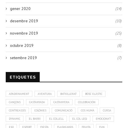
gener 2020
(14)
desembre 2019
(10)
novembre 2019
(25)
octubre 2019
(8)
setembre 2019
(7)
ETIQUETES
APADRINAMENT
AVENTURA
BATXILLERAT
BOSC ELÀSTIC
CANÇONS
CASTANYADA
CASTANYERA
CELEBRACIÓN
CENTREASSÍS
COLÒNIES
COMUNICACIÓ
COS HUMÀ
CURSA
DYNAMIC
EL BARRI
EL COLLELL
EL COL·LEGI
EMOCIONA'T
ESO
ESPORT
FIESTA
FLASHCARDS
FRUITA
FUN