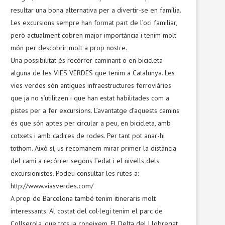
resultar una bona alternativa per a divertir-se en família.
Les excursions sempre han format part de l’oci familiar,
però actualment cobren major importància i tenim molt
món per descobrir molt a prop nostre.
Una possibilitat és recórrer caminant o en bicicleta
alguna de les VIES VERDES que tenim a Catalunya. Les
vies verdes són antigues infraestructures ferroviàries
que ja no s’utilitzen i que han estat habilitades com a
pistes per a fer excursions. L’avantatge d’aquests camins
és que són aptes per circular a peu, en bicicleta, amb
cotxets i amb cadires de rodes. Per tant pot anar-hi
tothom. Això sí, us recomanem mirar primer la distància
del camí a recórrer segons l’edat i el nivells dels
excursionistes. Podeu consultar les rutes a:
http://www.viasverdes.com/
A prop de Barcelona també tenim itineraris molt
interessants. Al costat del col·legi tenim el parc de
Collserola, que tots ja coneixem. El Delta del Llobregat