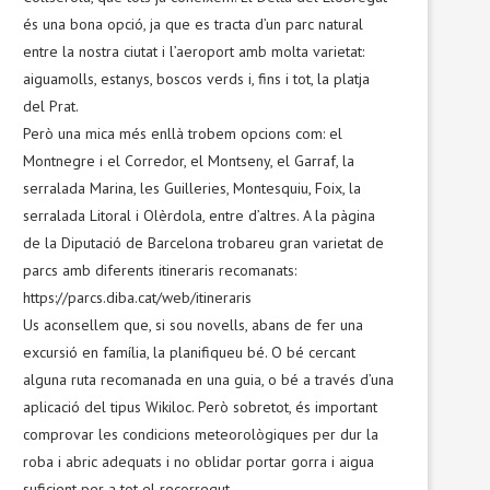
és una bona opció, ja que es tracta d’un parc natural
entre la nostra ciutat i l’aeroport amb molta varietat:
aiguamolls, estanys, boscos verds i, fins i tot, la platja
del Prat.
Però una mica més enllà trobem opcions com: el
Montnegre i el Corredor, el Montseny, el Garraf, la
serralada Marina, les Guilleries, Montesquiu, Foix, la
serralada Litoral i Olèrdola, entre d’altres. A la pàgina
de la Diputació de Barcelona trobareu gran varietat de
parcs amb diferents itineraris recomanats:
https://parcs.diba.cat/web/itineraris
Us aconsellem que, si sou novells, abans de fer una
excursió en família, la planifiqueu bé. O bé cercant
alguna ruta recomanada en una guia, o bé a través d’una
aplicació del tipus Wikiloc. Però sobretot, és important
comprovar les condicions meteorològiques per dur la
roba i abric adequats i no oblidar portar gorra i aigua
suficient per a tot el recorregut.