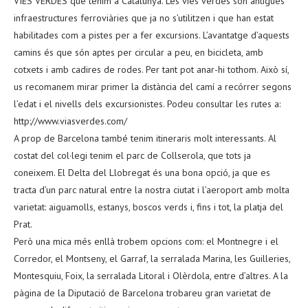
VIES VERDES que tenim a Catalunya. Les vies verdes són antigues
infraestructures ferroviàries que ja no s’utilitzen i que han estat
habilitades com a pistes per a fer excursions. L’avantatge d’aquests
camins és que són aptes per circular a peu, en bicicleta, amb
cotxets i amb cadires de rodes. Per tant pot anar-hi tothom. Això sí,
us recomanem mirar primer la distància del camí a recórrer segons
l’edat i el nivells dels excursionistes. Podeu consultar les rutes a:
http://www.viasverdes.com/
A prop de Barcelona també tenim itineraris molt interessants. Al
costat del col·legi tenim el parc de Collserola, que tots ja
coneixem. El Delta del Llobregat és una bona opció, ja que es
tracta d’un parc natural entre la nostra ciutat i l’aeroport amb molta
varietat: aiguamolls, estanys, boscos verds i, fins i tot, la platja del
Prat.
Però una mica més enllà trobem opcions com: el Montnegre i el
Corredor, el Montseny, el Garraf, la serralada Marina, les Guilleries,
Montesquiu, Foix, la serralada Litoral i Olèrdola, entre d’altres. A la
pàgina de la Diputació de Barcelona trobareu gran varietat de