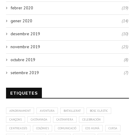
febrer 2020
(19)
gener 2020
(14)
desembre 2019
(10)
novembre 2019
(25)
octubre 2019
(8)
setembre 2019
(7)
ETIQUETES
APADRINAMENT
AVENTURA
BATXILLERAT
BOSC ELÀSTIC
CANÇONS
CASTANYADA
CASTANYERA
CELEBRACIÓN
CENTREASSÍS
COLÒNIES
COMUNICACIÓ
COS HUMÀ
CURSA