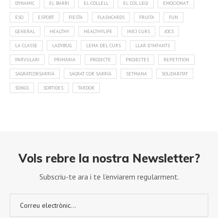
DYNAMIC
EL BARRI
EL COLLELL
EL COL·LEGI
EMOCIONA'T
ESO
ESPORT
FIESTA
FLASHCARDS
FRUITA
FUN
GENERAL
HEALTHY
HEALTHYLIFE
INICI CURS
JOCS
LA CLASSE
LADYBUG
LEMA DEL CURS
LLAR D'INFANTS
PARVULARI
PRIMÀRIA
PROJECTE
PROJECTES
REPETITION
SAGRATCORSARRIÀ
SAGRAT COR SARRIÀ
SETMANA
SOLIDARITAT
SONGS
SORTIDES
TARDOR
Vols rebre la nostra Newsletter?
Subscriu-te ara i te l’enviarem regularment.