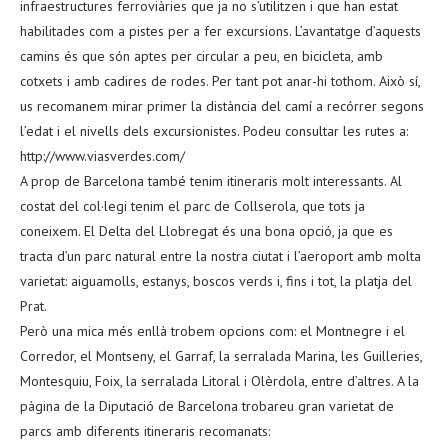
infraestructures ferroviàries que ja no s’utilitzen i que han estat
habilitades com a pistes per a fer excursions. L’avantatge d’aquests
camins és que són aptes per circular a peu, en bicicleta, amb
cotxets i amb cadires de rodes. Per tant pot anar-hi tothom. Això sí,
us recomanem mirar primer la distància del camí a recórrer segons
l’edat i el nivells dels excursionistes. Podeu consultar les rutes a:
http://www.viasverdes.com/
A prop de Barcelona també tenim itineraris molt interessants. Al
costat del col·legi tenim el parc de Collserola, que tots ja
coneixem. El Delta del Llobregat és una bona opció, ja que es
tracta d’un parc natural entre la nostra ciutat i l’aeroport amb molta
varietat: aiguamolls, estanys, boscos verds i, fins i tot, la platja del
Prat.
Però una mica més enllà trobem opcions com: el Montnegre i el
Corredor, el Montseny, el Garraf, la serralada Marina, les Guilleries,
Montesquiu, Foix, la serralada Litoral i Olèrdola, entre d’altres. A la
pàgina de la Diputació de Barcelona trobareu gran varietat de
parcs amb diferents itineraris recomanats: