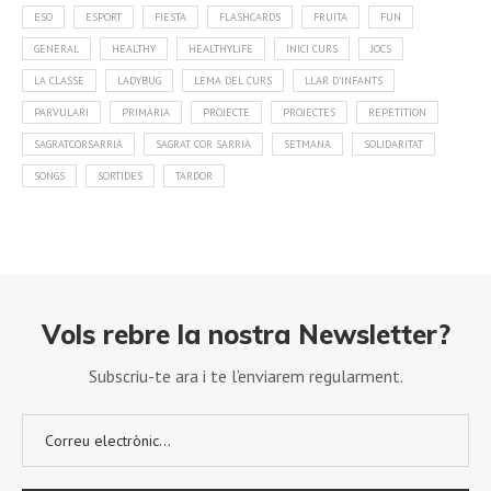
ESO
ESPORT
FIESTA
FLASHCARDS
FRUITA
FUN
GENERAL
HEALTHY
HEALTHYLIFE
INICI CURS
JOCS
LA CLASSE
LADYBUG
LEMA DEL CURS
LLAR D'INFANTS
PARVULARI
PRIMÀRIA
PROJECTE
PROJECTES
REPETITION
SAGRATCORSARRIÀ
SAGRAT COR SARRIÀ
SETMANA
SOLIDARITAT
SONGS
SORTIDES
TARDOR
Vols rebre la nostra Newsletter?
Subscriu-te ara i te l’enviarem regularment.