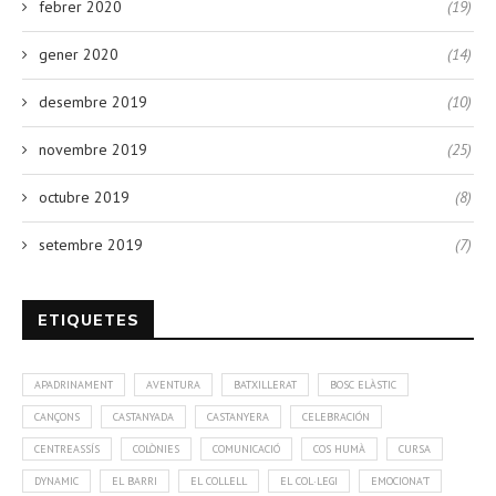
febrer 2020
(19)
gener 2020
(14)
desembre 2019
(10)
novembre 2019
(25)
octubre 2019
(8)
setembre 2019
(7)
ETIQUETES
APADRINAMENT
AVENTURA
BATXILLERAT
BOSC ELÀSTIC
CANÇONS
CASTANYADA
CASTANYERA
CELEBRACIÓN
CENTREASSÍS
COLÒNIES
COMUNICACIÓ
COS HUMÀ
CURSA
DYNAMIC
EL BARRI
EL COLLELL
EL COL·LEGI
EMOCIONA'T