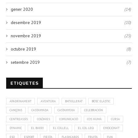
gener 2020
(14)
desembre 2019
(10)
novembre 2019
(25)
octubre 2019
(8)
setembre 2019
(7)
ETIQUETES
APADRINAMENT
AVENTURA
BATXILLERAT
BOSC ELÀSTIC
CANÇONS
CASTANYADA
CASTANYERA
CELEBRACIÓN
CENTREASSÍS
COLÒNIES
COMUNICACIÓ
COS HUMÀ
CURSA
DYNAMIC
EL BARRI
EL COLLELL
EL COL·LEGI
EMOCIONA'T
ESO
ESPORT
FIESTA
FLASHCARDS
FRUITA
FUN