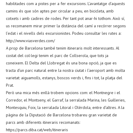
habilitades com a pistes per a fer excursions. L’avantatge d’aquests
camins és que són aptes per circular a peu, en bicicleta, amb
cotxets i amb cadires de rodes. Per tant pot anar-hi tothom. Això sí,
us recomanem mirar primer la distància del camí a recórrer segons
l’edat i el nivells dels excursionistes. Podeu consultar les rutes a:
http://www.viasverdes.com/
A prop de Barcelona també tenim itineraris molt interessants. Al
costat del col·legi tenim el parc de Collserola, que tots ja
coneixem. El Delta del Llobregat és una bona opció, ja que es
tracta d’un parc natural entre la nostra ciutat i l’aeroport amb molta
varietat: aiguamolls, estanys, boscos verds i, fins i tot, la platja del
Prat.
Però una mica més enllà trobem opcions com: el Montnegre i el
Corredor, el Montseny, el Garraf, la serralada Marina, les Guilleries,
Montesquiu, Foix, la serralada Litoral i Olèrdola, entre d’altres. A la
pàgina de la Diputació de Barcelona trobareu gran varietat de
parcs amb diferents itineraris recomanats:
https://parcs.diba.cat/web/itineraris