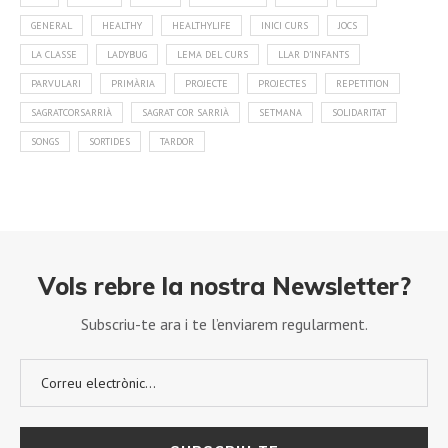
GENERAL
HEALTHY
HEALTHYLIFE
INICI CURS
JOCS
LA CLASSE
LADYBUG
LEMA DEL CURS
LLAR D'INFANTS
PARVULARI
PRIMÀRIA
PROJECTE
PROJECTES
REPETITION
SAGRATCORSARRIÀ
SAGRAT COR SARRIÀ
SETMANA
SOLIDARITAT
SONGS
SORTIDES
TARDOR
Vols rebre la nostra Newsletter?
Subscriu-te ara i te l’enviarem regularment.