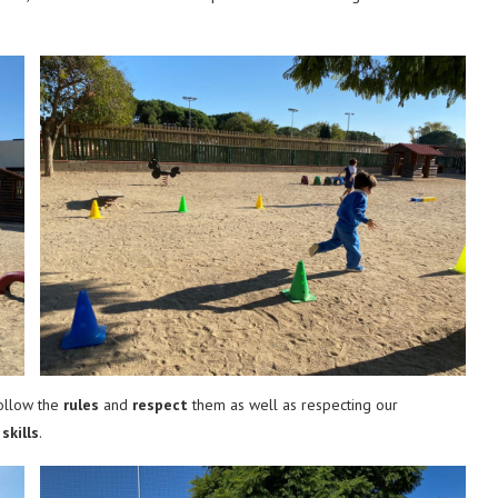
follow the
rules
and
respect
them as well as respecting our
kills
.