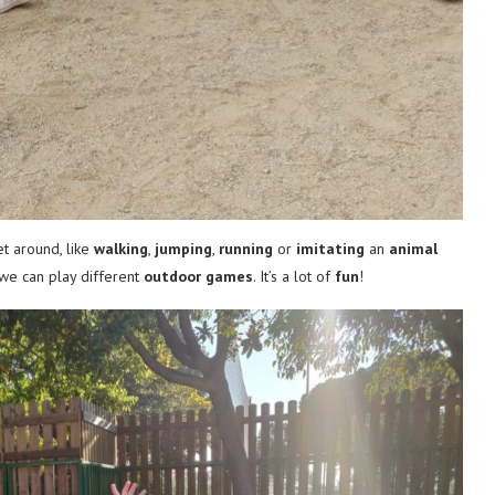
et around, like
walking
,
jumping
,
running
or
imitating
an
animal
 we can play different
outdoor games
. It’s a lot of
fun
!