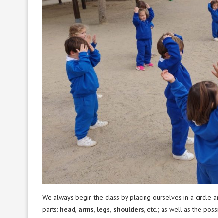
We always begin the class by placing ourselves in a circle 
parts:
head
,
arms
,
legs
,
shoulders
, etc.; as well as the poss