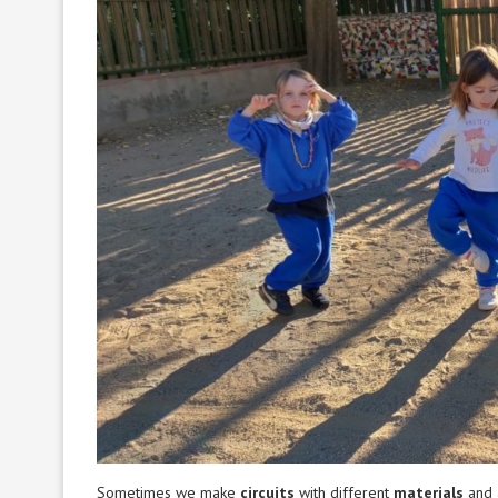
Sometimes we make
circuits
with different
materials
and 