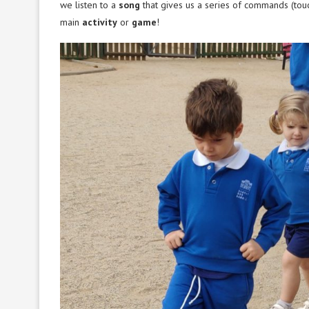
we listen to a
song
that gives us a series of commands (touc
main
activity
or
game
!