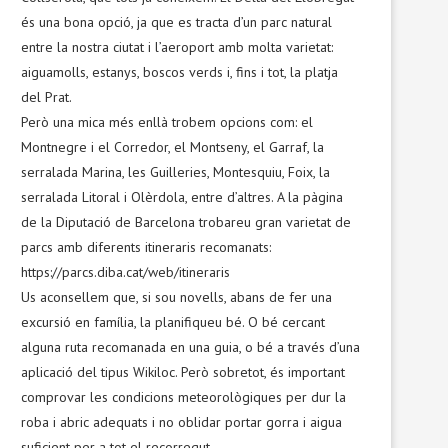
és una bona opció, ja que es tracta d’un parc natural
entre la nostra ciutat i l’aeroport amb molta varietat:
aiguamolls, estanys, boscos verds i, fins i tot, la platja
del Prat.
Però una mica més enllà trobem opcions com: el
Montnegre i el Corredor, el Montseny, el Garraf, la
serralada Marina, les Guilleries, Montesquiu, Foix, la
serralada Litoral i Olèrdola, entre d’altres. A la pàgina
de la Diputació de Barcelona trobareu gran varietat de
parcs amb diferents itineraris recomanats:
https://parcs.diba.cat/web/itineraris
Us aconsellem que, si sou novells, abans de fer una
excursió en família, la planifiqueu bé. O bé cercant
alguna ruta recomanada en una guia, o bé a través d’una
aplicació del tipus Wikiloc. Però sobretot, és important
comprovar les condicions meteorològiques per dur la
roba i abric adequats i no oblidar portar gorra i aigua
suficient per a tot el recorregut.