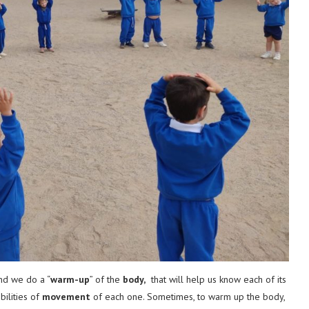
and we do a “
warm-up
” of the
body,
that will help us know each of its
ibilities of
movement
of each one. Sometimes, to warm up the body,