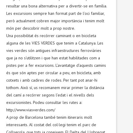
resultar una bona alternativa per a divertir-se en família.
Les excursions sempre han format part de l’oci familiar,
però actualment cobren major importància i tenim molt
món per descobrir molt a prop nostre.
Una possibilitat és recórrer caminant o en bicicleta
alguna de les VIES VERDES que tenim a Catalunya. Les
vies verdes són antigues infraestructures ferroviàries
que ja no s’utilitzen i que han estat habilitades com a
pistes per a fer excursions. L’avantatge d’aquests camins
és que són aptes per circular a peu, en bicicleta, amb
cotxets i amb cadires de rodes. Per tant pot anar-hi
tothom. Això sí, us recomanem mirar primer la distància
del camí a recórrer segons l’edat i el nivells dels
excursionistes. Podeu consultar les rutes a:
http://www.viasverdes.com/
A prop de Barcelona també tenim itineraris molt
interessants. Al costat del col·legi tenim el parc de
Collserola, que tots ja coneixem. El Delta del Llobregat