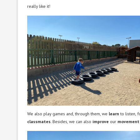
really like it!
We also play games and, through them, we
learn
to listen, 
classmates
. Besides, we can also
improve
our
movement s