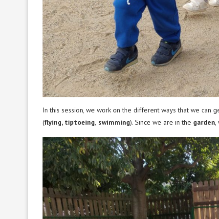
In this session, we work on the different ways that we can g
(
flying, tiptoeing
,
swimming
). Since we are in the
garden
,