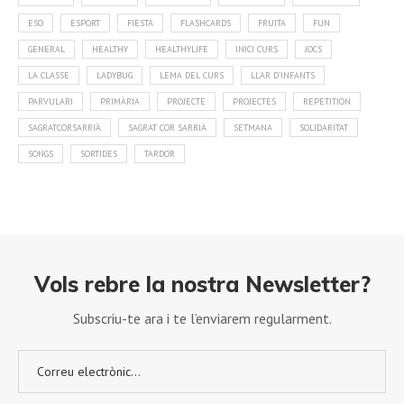
ESO
ESPORT
FIESTA
FLASHCARDS
FRUITA
FUN
GENERAL
HEALTHY
HEALTHYLIFE
INICI CURS
JOCS
LA CLASSE
LADYBUG
LEMA DEL CURS
LLAR D'INFANTS
PARVULARI
PRIMÀRIA
PROJECTE
PROJECTES
REPETITION
SAGRATCORSARRIÀ
SAGRAT COR SARRIÀ
SETMANA
SOLIDARITAT
SONGS
SORTIDES
TARDOR
Vols rebre la nostra Newsletter?
Subscriu-te ara i te l’enviarem regularment.