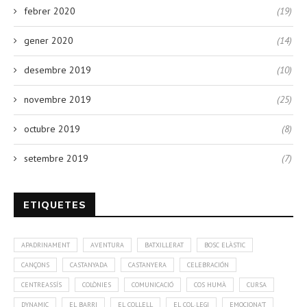
febrer 2020
(19)
gener 2020
(14)
desembre 2019
(10)
novembre 2019
(25)
octubre 2019
(8)
setembre 2019
(7)
ETIQUETES
APADRINAMENT
AVENTURA
BATXILLERAT
BOSC ELÀSTIC
CANÇONS
CASTANYADA
CASTANYERA
CELEBRACIÓN
CENTREASSÍS
COLÒNIES
COMUNICACIÓ
COS HUMÀ
CURSA
DYNAMIC
EL BARRI
EL COLLELL
EL COL·LEGI
EMOCIONA'T