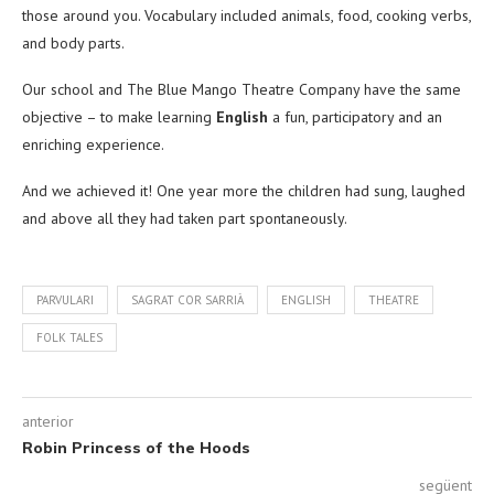
those around you. Vocabulary included animals, food, cooking verbs,
and body parts.
Our school and The Blue Mango Theatre Company have the same
objective – to make learning
English
a fun, participatory and an
enriching experience.
And we achieved it! One year more the children had sung, laughed
and above all they had taken part spontaneously.
PARVULARI
SAGRAT COR SARRIÀ
ENGLISH
THEATRE
FOLK TALES
anterior
Robin Princess of the Hoods
següent