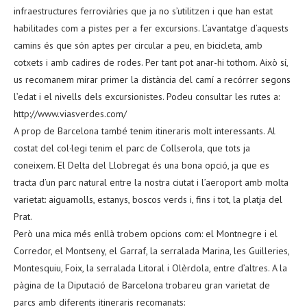
infraestructures ferroviàries que ja no s’utilitzen i que han estat
habilitades com a pistes per a fer excursions. L’avantatge d’aquests
camins és que són aptes per circular a peu, en bicicleta, amb
cotxets i amb cadires de rodes. Per tant pot anar-hi tothom. Això sí,
us recomanem mirar primer la distància del camí a recórrer segons
l’edat i el nivells dels excursionistes. Podeu consultar les rutes a:
http://www.viasverdes.com/
A prop de Barcelona també tenim itineraris molt interessants. Al
costat del col·legi tenim el parc de Collserola, que tots ja
coneixem. El Delta del Llobregat és una bona opció, ja que es
tracta d’un parc natural entre la nostra ciutat i l’aeroport amb molta
varietat: aiguamolls, estanys, boscos verds i, fins i tot, la platja del
Prat.
Però una mica més enllà trobem opcions com: el Montnegre i el
Corredor, el Montseny, el Garraf, la serralada Marina, les Guilleries,
Montesquiu, Foix, la serralada Litoral i Olèrdola, entre d’altres. A la
pàgina de la Diputació de Barcelona trobareu gran varietat de
parcs amb diferents itineraris recomanats: