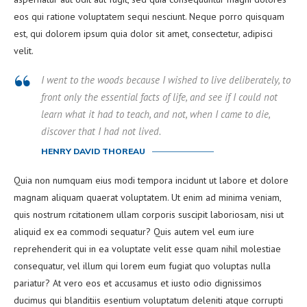
eos qui ratione voluptatem sequi nesciunt. Neque porro quisquam
est, qui dolorem ipsum quia dolor sit amet, consectetur, adipisci
velit.
I went to the woods because I wished to live deliberately, to
front only the essential facts of life, and see if I could not
learn what it had to teach, and not, when I came to die,
discover that I had not lived.
HENRY DAVID THOREAU
Quia non numquam eius modi tempora incidunt ut labore et dolore
magnam aliquam quaerat voluptatem. Ut enim ad minima veniam,
quis nostrum rcitationem ullam corporis suscipit laboriosam, nisi ut
aliquid ex ea commodi sequatur? Quis autem vel eum iure
reprehenderit qui in ea voluptate velit esse quam nihil molestiae
consequatur, vel illum qui lorem eum fugiat quo voluptas nulla
pariatur? At vero eos et accusamus et iusto odio dignissimos
ducimus qui blanditiis esentium voluptatum deleniti atque corrupti