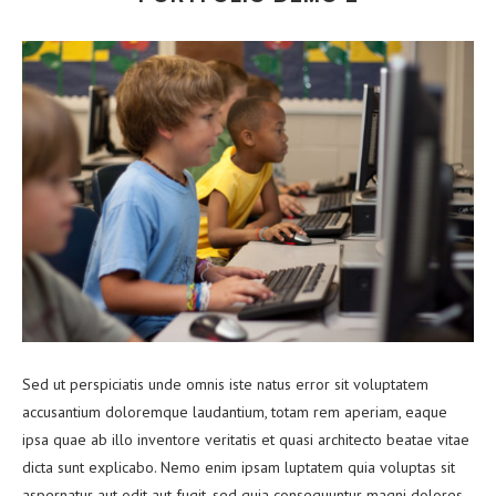
Sed ut perspiciatis unde omnis iste natus error sit voluptatem
accusantium doloremque laudantium, totam rem aperiam, eaque
ipsa quae ab illo inventore veritatis et quasi architecto beatae vitae
dicta sunt explicabo. Nemo enim ipsam luptatem quia voluptas sit
aspernatur aut odit aut fugit, sed quia consequuntur magni dolores