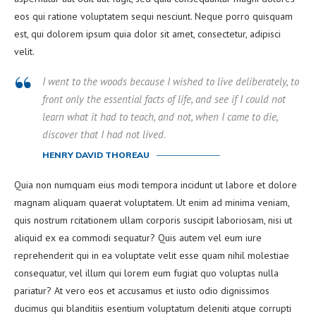
eos qui ratione voluptatem sequi nesciunt. Neque porro quisquam
est, qui dolorem ipsum quia dolor sit amet, consectetur, adipisci
velit.
I went to the woods because I wished to live deliberately, to
front only the essential facts of life, and see if I could not
learn what it had to teach, and not, when I came to die,
discover that I had not lived.
HENRY DAVID THOREAU
Quia non numquam eius modi tempora incidunt ut labore et dolore
magnam aliquam quaerat voluptatem. Ut enim ad minima veniam,
quis nostrum rcitationem ullam corporis suscipit laboriosam, nisi ut
aliquid ex ea commodi sequatur? Quis autem vel eum iure
reprehenderit qui in ea voluptate velit esse quam nihil molestiae
consequatur, vel illum qui lorem eum fugiat quo voluptas nulla
pariatur? At vero eos et accusamus et iusto odio dignissimos
ducimus qui blanditiis esentium voluptatum deleniti atque corrupti