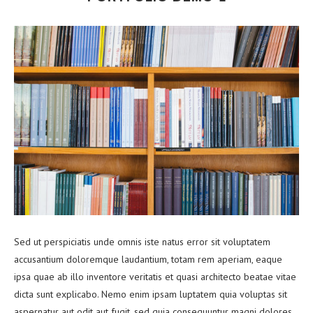
Sed ut perspiciatis unde omnis iste natus error sit voluptatem
accusantium doloremque laudantium, totam rem aperiam, eaque
ipsa quae ab illo inventore veritatis et quasi architecto beatae vitae
dicta sunt explicabo. Nemo enim ipsam luptatem quia voluptas sit
aspernatur aut odit aut fugit, sed quia consequuntur magni dolores